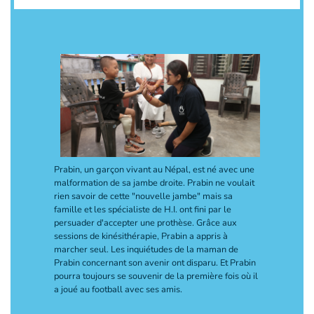
té touché
Prabin, un garçon vivant au Népal, est né avec une
Mohamed est
malformation de sa jambe droite. Prabin ne voulait
guerre, lui 
ais il a
rien savoir de cette "nouvelle jambe" mais sa
Jusqu'au jou
de sa maman
famille et les spécialiste de H.I. ont fini par le
une rue de 
s de
persuader d'accepter une prothèse. Grâce aux
intensifs ma
arge. Ils
sessions de kinésithérapie, Prabin a appris à
jambes. De 
 un scanner
marcher seul. Les inquiétudes de la maman de
très seul et
i fabriquer
Prabin concernant son avenir ont disparu. Et Prabin
reçoit une 
a première
pourra toujours se souvenir de la première fois où il
Internationa
s aide était
a joué au football avec ses amis.
seulement q
revalidatio