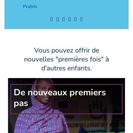
sortir de ch
Prabin
aide rester
Mohamm
Vous pouvez offrir de
nouvelles "premières fois" à
d'autres enfants.
De nouveaux premiers
pas