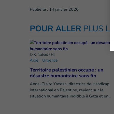
Publié le :
14 janvier 2026
POUR ALLER
PLUS L
© K. Nateel / HI
Aide
Urgence
Territoire palestinien occupé : un
désastre humanitaire sans fin
Anne-Claire Yaeesh, directrice de Handicap
International en Palestine, revient sur la
situation humanitaire indicible à Gaza et en…