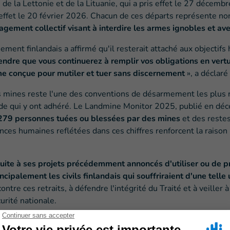
e, de la Lettonie et de la Lituanie, qui a pris effet le 27 décem
e effet le 20 février 2026. Chacun de ces départs représente n
agement collectif visant à interdire les armes ignobles et av
ment finlandais a affirmé qu'il resterait attaché aux objectifs
endre que vous continuerez à remplir vos obligations en vertu
rme conçue pour mutiler et tuer sans discernement
», a déclaré
 des mines reste l'une des conventions de désarmement les plus
de qui y ont adhéré. Le Landmine Monitor 2025, publié en déce
279 personnes tuées ou blessées par des mines
et des restes
ces humaines reflétées dans ces chiffres renforcent la raison p
suite à ses projets précédemment annoncés d'utiliser ou de p
ncipalement les civils finlandais qui souffriraient d'une telle u
contre ces retraits, à défendre l'intégrité du Traité et à veill
urité nationale.
ines / Campagne internationale pour l'interdiction des mines 