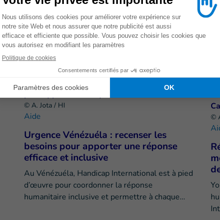
OIN
© A. Jota / HI
Aide
© A
Ai
Urgence Vénézuéla : recenser les
besoins pour apporter une réponse
Ré
efficace et inclusive
m
d
Au Vénézuéla, Handicap International est à pied
d’œuvre pour coordonner la réponse
Yo
humanitaire inclusive et permettre à chaque…
hu
In