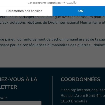
nal auprès de l’Union européenne. C’est dans la lignée de l’e
Forum humanitaire européen. »
eurs, nous participerons au dialogue avec les décideurs polit
u’aux violations répétées du Droit International Humanitaire e
rge panel : du renforcement de l’action humanitaire et de la sa
assant par les conséquences humanitaires des guerres urbaines, 
EZ-VOUS À LA
COORDONNÉES
ETTER
Handicap International asb
Rue de l’Arbre Bénit 44, b
ail *
1050 Bruxelles