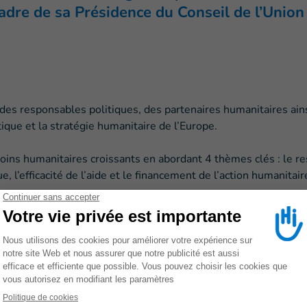
adre de sa Présidence du Conseil de l’Union
s responsables politiques, des partenaires humanitaires ainsi
tique et la stratégie humanitaire de l’Europe.
oins humanitaires croissants en abordant 4 thèmes clés : le re
 l’efficacité de l’aide et le financement de l’action humanitair
ous un format hybride, en présentiel au musée des Beaux-Arts
onnant l’occasion à un grand nombre d’acteurs de s’engager à d
humanitarian.forum.europa.eu/programme_fr
ssociation et les 25 ans du Traité d’Ottawa interdisant les m