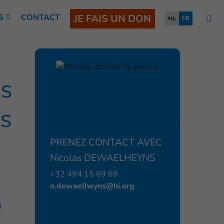
S
CONTACT
JE FAIS UN DON
NL
FR
ns
s
PRENEZ CONTACT AVEC
Nicolas DEWAELHEYNS
+32 494 15 69 69
n.dewaelheyns@hi.org
u