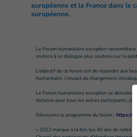
européenne et la France dans le c
européenne.
Le Forum humanitaire européen rassemblera de
invitera à un dialogue plus soutenu sur la poli
L’objectif de ce forum est de répondre aux bes
humanitaire, l’impact du changement climatique,
Le Forum humanitaire européen se déroulera s
distance pour tous les autres participants, d
Découvrez le programme du forum :
https://
« 2022 marque à la fois les 40 ans de notre A