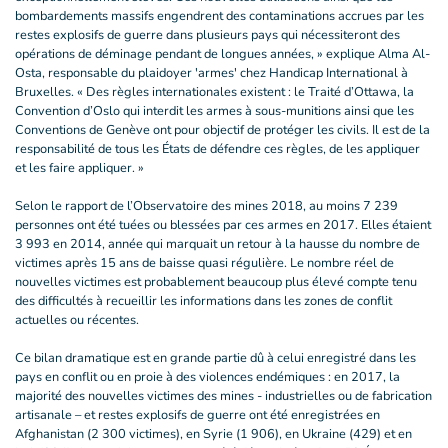
bombardements massifs engendrent des contaminations accrues par les
restes explosifs de guerre dans plusieurs pays qui nécessiteront des
opérations de déminage pendant de longues années, » explique Alma Al-
Osta, responsable du plaidoyer 'armes' chez Handicap International à
Bruxelles. « Des règles internationales existent : le Traité d’Ottawa, la
Convention d’Oslo qui interdit les armes à sous-munitions ainsi que les
Conventions de Genève ont pour objectif de protéger les civils. Il est de la
responsabilité de tous les États de défendre ces règles, de les appliquer
et les faire appliquer. »
Selon le rapport de l’Observatoire des mines 2018, au moins 7 239
personnes ont été tuées ou blessées par ces armes en 2017. Elles étaient
3 993 en 2014, année qui marquait un retour à la hausse du nombre de
victimes après 15 ans de baisse quasi régulière. Le nombre réel de
nouvelles victimes est probablement beaucoup plus élevé compte tenu
des difficultés à recueillir les informations dans les zones de conflit
actuelles ou récentes.
Ce bilan dramatique est en grande partie dû à celui enregistré dans les
pays en conflit ou en proie à des violences endémiques : en 2017, la
majorité des nouvelles victimes des mines - industrielles ou de fabrication
artisanale – et restes explosifs de guerre ont été enregistrées en
Afghanistan (2 300 victimes), en Syrie (1 906), en Ukraine (429) et en