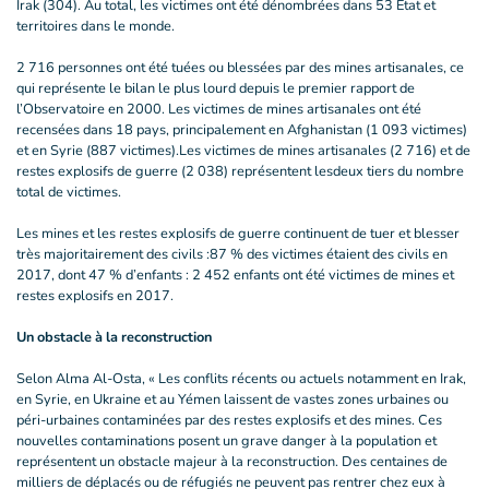
Irak (304). Au total, les victimes ont été dénombrées dans 53 État et
territoires dans le monde.
2 716 personnes ont été tuées ou blessées par des mines artisanales, ce
qui représente le bilan le plus lourd depuis le premier rapport de
l’Observatoire en 2000. Les victimes de mines artisanales ont été
recensées dans 18 pays, principalement en Afghanistan (1 093 victimes)
et en Syrie (887 victimes).Les victimes de mines artisanales (2 716) et de
restes explosifs de guerre (2 038) représentent lesdeux tiers du nombre
total de victimes.
Les mines et les restes explosifs de guerre continuent de tuer et blesser
très majoritairement des civils :87 % des victimes étaient des civils en
2017, dont 47 % d’enfants : 2 452 enfants ont été victimes de mines et
restes explosifs en 2017.
Un obstacle à la reconstruction
Selon Alma Al-Osta, « Les conflits récents ou actuels notamment en Irak,
en Syrie, en Ukraine et au Yémen laissent de vastes zones urbaines ou
péri-urbaines contaminées par des restes explosifs et des mines. Ces
nouvelles contaminations posent un grave danger à la population et
représentent un obstacle majeur à la reconstruction. Des centaines de
milliers de déplacés ou de réfugiés ne peuvent pas rentrer chez eux à