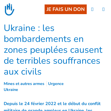
Aller au contenu principal
JE FAIS UN DON
Ukraine : les
bombardements en
zones peuplées causent
de terribles souffrances
aux civils
Mines et autres armes
Urgence
Ukraine
Depuis le 24 février 2022 et le début du conflit
militaire de grande ampleur en Ukraine, les