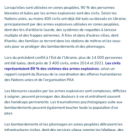
Lorsqu'elles sont utilisées en zones peuplées, 90 % des personnes
blessées et tuées par les armes explosives sont des civils. Selon les
Nations unies, au moins 400 civils ont déjà été tués ou blessés en Ukraine,
principalement par des armes explosives utilisées en zones peuplées,
dont des tirs d'artillerie lourde, des systèmes de roquettes à lanceur
multiple et des frappes aériennes. À Kiev et dans d'autres villes, dont
Kharkiv, des familles se terrent dans les stations de métros et les sous-
sols pour se protéger des bombardements et des pilonnages.
Lors du précèdent conflit à l'Est de l'Ukraine, plus de 14 000 personnes
ont été tuées, dont près de 3 400 civils, entre 2014 et 2021.
Les civils
représentaient 89 % des victimes des armes explosives
, selon un
rapport conjoint du Bureau de la coordination des affaires humanitaires
des Nations unies et de l’organisation PAX.
Les blessures causées par les armes explosives sont complexes, difficiles
à soigner, peuvent provoquer des douleurs à vie et entraînent souvent
des handicaps permanents. Les traumatismes psychologiques suite aux
bombardements peuvent également toucher toute la population d’un
pays.
Les bombardements et les pilonnages en zones peuplées détruisent les
infrastructures civiles, dont des services vitaux comme les hôpitaux, des