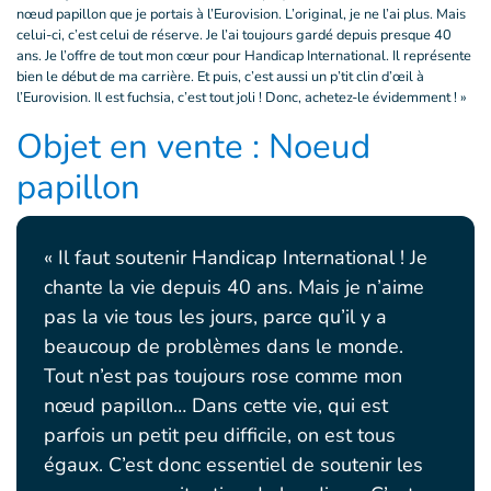
nœud papillon que je portais à l’Eurovision. L’original, je ne l’ai plus. Mais
celui-ci, c’est celui de réserve. Je l’ai toujours gardé depuis presque 40
ans. Je l’offre de tout mon cœur pour Handicap International. Il représente
bien le début de ma carrière. Et puis, c’est aussi un p’tit clin d’œil à
l’Eurovision. Il est fuchsia, c’est tout joli ! Donc, achetez-le évidemment ! »
Objet en vente : Noeud
papillon
« Il faut soutenir Handicap International ! Je
chante la vie depuis 40 ans. Mais je n’aime
pas la vie tous les jours, parce qu’il y a
beaucoup de problèmes dans le monde.
Tout n’est pas toujours rose comme mon
nœud papillon… Dans cette vie, qui est
parfois un petit peu difficile, on est tous
égaux. C’est donc essentiel de soutenir les