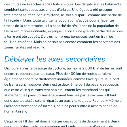
des chutes de branches et des toits envolés. Les dégâts sur les bâtiments
semblent surtout dus aux chutes d’arbres. Une église a été presque
totalement soufflée par le cyclone, le toit a disparu, comme une partie de
la façade ». Dans toute la ville, la population s’active pour effacer les
traces de la catastrophe : « La capacité de résilience de la population de
Beira est impressionnante, explique Fabrice, une grande partie des arbres
à terre ont été coupés. De très nombreux bénévoles sont en train de
fouiller les débris. Mais on ne sait pas encore comment les habitants des
zones rurales ont réagi ».
Déblayer les axes secondaires
Dix jours après le passage du cyclone, au moins 2 000 km² de terres sont
encore recouverts par les eaux. Plus de 400 km de routes seraient
également encore partiellement inondées, comme l’axe qui relie le port
de Beira au Zimbabwe. Beira est le deuxième port du pays, c’est depuis
que cette ville que transitent habituellement les marchandises qui
alimentent les pays voisins également touchés par le cyclone. « Il faut
donc que les accès soient réparés au plus vite », ajoute Fabrice. « Même si
l’aéroport fonctionne désormais, cela ne peut suffire à acheminer l’aide
humanitaire ».
L’équipe de HI devrait donc engager des actions de déblaiement à Beira,
pour ouvrir des accès, en coordonnant la mise en place d’équipes de