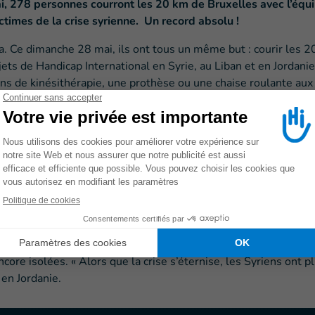
 278 personnes courront les 20 km de Bruxelles avec l’équip
ctimes de la crise syrienne. Un record absolu !
tia. Ce dimanche 28 mai, ils ont tous un même but : courir les 
ojets de Handicap International en Syrie, au Liban et en Jordani
ins de kinésithérapie, une prothèse ou une chaise roulante aux 
jamais atteint par l’ONG. Chaque coureur de l’équipe a colle
site de Handicap International par des coureurs ou des groupes
de 15.300 euros a été récolté et servira aux actions de l’organi
s par Handicap International
yriens depuis le début de son intervention d’urgence en 2012
rviennent en Syrie, en Jordanie, au Liban et en Irak pour offrir 
re isolées. « Alors que la crise s’éternise, les Syriens ont p
 en Jordanie.