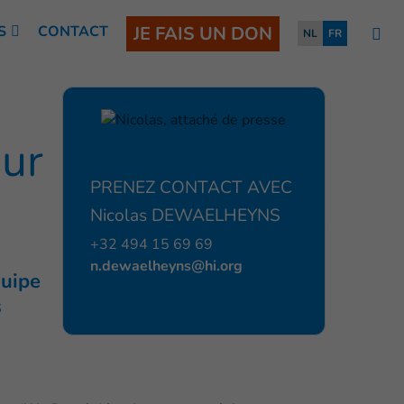
S
CONTACT
JE FAIS UN DON
NL
FR
our
PRENEZ CONTACT AVEC
Nicolas DEWAELHEYNS
+32 494 15 69 69
n.dewaelheyns@hi.org
quipe
s