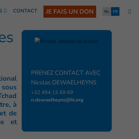
S
CONTACT
JE FAIS UN DON
NL
FR
es
PRENEZ CONTACT AVEC
ional
Nicolas DEWAELHEYNS
s sous
+32 494 15 69 69
Tchad
n.dewaelheyns@hi.org
tre, à
et de
re et