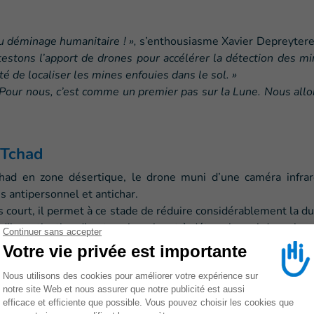
du déminage humanitaire ! »,
s’enthousiasme Xavier Depreytere
estons l’apport de drones pour accélérer la détection des m
é de localiser les mines enfouies dans le sol. »
Pour nous, c’est comme un premier pas sur la Lune. Nous allon
 Tchad
had en zone désertique, le drone muni d’une caméra infra
s antipersonnel et antichar.
 court, il permet à ce stade de réduire considérablement la 
 d’investigation d’un terrain qui sert à déterminer si des mine
ineurs.
uies, nous pourrons désormais déployer nos équipes de démine
e : rechercher des ressources supplémentaires pour renforcer no