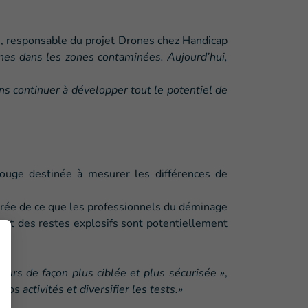
, responsable du projet Drones chez Handicap
ines dans les zones contaminées. Aujourd’hui,
s continuer à développer tout le potentiel de
rouge destinée à mesurer les différences de
durée de ce que les professionnels du déminage
s et des restes explosifs sont potentiellement
urs de façon plus ciblée et plus sécurisée »
,
s activités et diversifier les tests.»