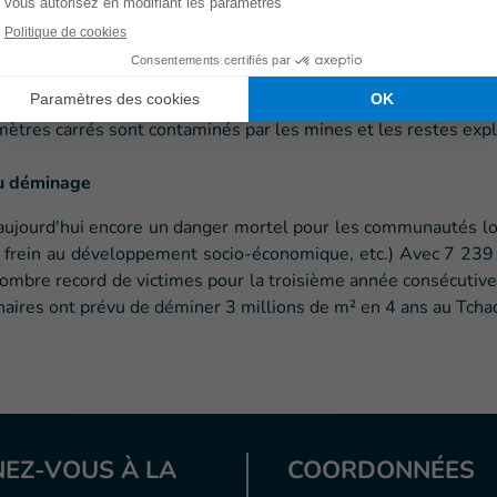
025', financé par la Direction-Générale Coopération au d
onal a pu tester depuis septembre 2018 l’apport des drones
mètres carrés sont contaminés par les mines et les restes expl
du déminage
ujourd'hui encore un danger mortel pour les communautés loc
, frein au développement socio-économique, etc.) Avec 7 239
nombre record de victimes pour la troisième année consécuti
aires ont prévu de déminer 3 millions de m² en 4 ans au Tchad, 
EZ-VOUS À LA
COORDONNÉES