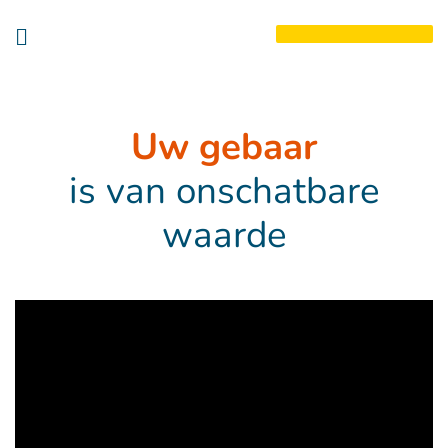
Goto main content
Uw gebaar
is van onschatbare
waarde