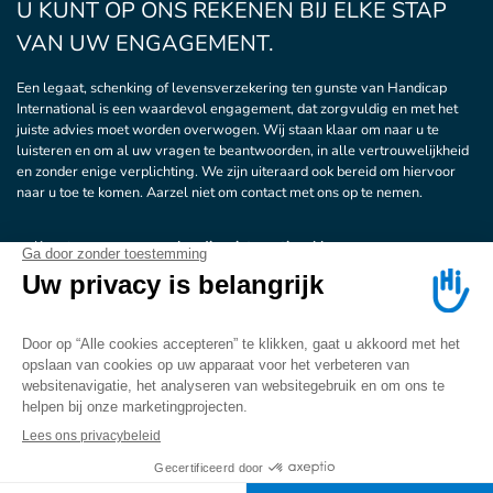
U KUNT OP ONS REKENEN BIJ ELKE STAP
VAN UW ENGAGEMENT.
Een legaat, schenking of levensverzekering ten gunste van Handicap
International is een waardevol engagement, dat zorgvuldig en met het
juiste advies moet worden overwogen. Wij staan klaar om naar u te
luisteren en om al uw vragen te beantwoorden, in alle vertrouwelijkheid
en zonder enige verplichting. We zijn uiteraard ook bereid om hiervoor
naar u toe te komen. Aarzel niet om contact met ons op te nemen.
→ Keer terug naar
www.handicapinternational.be
Disclaimer, intellectuele eigendom en privacy
ONS TEAM STAAT KLAAR OM UW VRAGEN
TE BEANTWOORDEN:
02 280 16 01
testament@belgium.hi.org
Ik wil gecontacteerd
worden