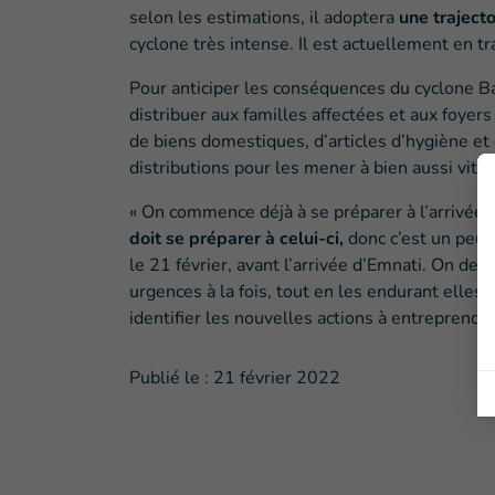
selon les estimations, il adoptera
une trajecto
cyclone très intense. Il est actuellement en t
Pour anticiper les conséquences du cyclone Bat
distribuer aux familles affectées et aux foyer
de biens domestiques, d’articles d’hygiène et 
distributions pour les mener à bien aussi vite
« On commence déjà à se préparer à l’arrivée 
doit se préparer à celui-ci,
donc c’est un peu c
le 21 février, avant l’arrivée d’Emnati. On dev
urgences à la fois, tout en les endurant elle
identifier les nouvelles actions à entreprendr
Publié le :
21 février 2022