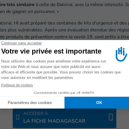
ire très similaire
à celle de Batsirai, avec la même intensité. Se
rain de gagner en puissance. »
sirai, HI avait préparé des centaines de kits d’urgence et des
s les plus vulnérables. Après une évaluation étendue des régions
de produits de prévention contre le covid-19, sont prêts à être
 que possible, avant l’arrivée imminente d’Emnati.
de la nouvelle tempête, » annonce Vincent. «
Il ne faut pas ou
ompliqué. Il faut qu’on agisse vite et qu’on distribue nos kits 
ra ensuite mettre nos équipes à l’abri. Les équipes sont très fa
s-mêmes. Une fois que le cyclone sera passé, nous procéderons 
e pour venir en aide aux populations les plus vulnérables. »
ACCÉDER À
LA FICHE MADAGASCAR