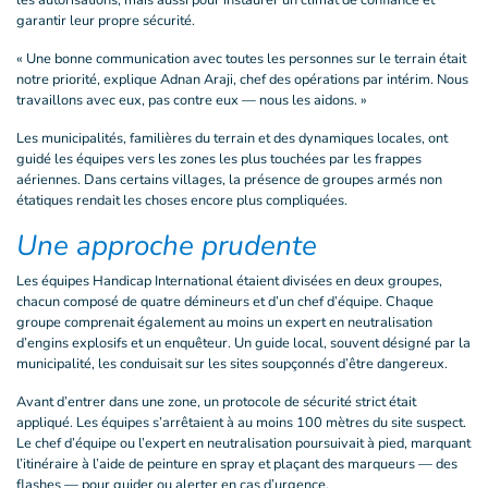
les autorisations, mais aussi pour instaurer un climat de confiance et
garantir leur propre sécurité.
« Une bonne communication avec toutes les personnes sur le terrain était
notre priorité, explique Adnan Araji, chef des opérations par intérim. Nous
travaillons avec eux, pas contre eux — nous les aidons. »
Les municipalités, familières du terrain et des dynamiques locales, ont
guidé les équipes vers les zones les plus touchées par les frappes
aériennes. Dans certains villages, la présence de groupes armés non
étatiques rendait les choses encore plus compliquées.
Une approche prudente
Les équipes Handicap International étaient divisées en deux groupes,
chacun composé de quatre démineurs et d’un chef d’équipe. Chaque
groupe comprenait également au moins un expert en neutralisation
d’engins explosifs et un enquêteur. Un guide local, souvent désigné par la
municipalité, les conduisait sur les sites soupçonnés d’être dangereux.
Avant d’entrer dans une zone, un protocole de sécurité strict était
appliqué. Les équipes s’arrêtaient à au moins 100 mètres du site suspect.
Le chef d’équipe ou l’expert en neutralisation poursuivait à pied, marquant
l’itinéraire à l’aide de peinture en spray et plaçant des marqueurs — des
flashes — pour guider ou alerter en cas d’urgence.