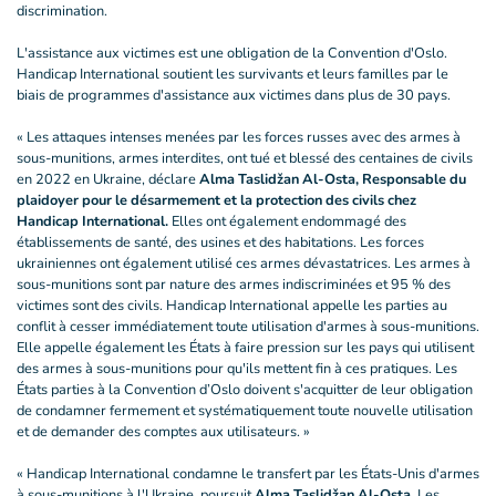
discrimination.
L'assistance aux victimes est une obligation de la Convention d'Oslo.
Handicap International soutient les survivants et leurs familles par le
biais de programmes d'assistance aux victimes dans plus de 30 pays.
« Les attaques intenses menées par les forces russes avec des armes à
sous-munitions, armes interdites, ont tué et blessé des centaines de civils
en 2022 en Ukraine, déclare
Alma Taslidžan Al-Osta, Responsable du
plaidoyer pour le désarmement et la protection des civils chez
Handicap International.
Elles ont également endommagé des
établissements de santé, des usines et des habitations. Les forces
ukrainiennes ont également utilisé ces armes dévastatrices. Les armes à
sous-munitions sont par nature des armes indiscriminées et 95 % des
victimes sont des civils. Handicap International appelle les parties au
conflit à cesser immédiatement toute utilisation d'armes à sous-munitions.
Elle appelle également les États à faire pression sur les pays qui utilisent
des armes à sous-munitions pour qu'ils mettent fin à ces pratiques. Les
États parties à la Convention d’Oslo doivent s'acquitter de leur obligation
de condamner fermement et systématiquement toute nouvelle utilisation
et de demander des comptes aux utilisateurs. »
« Handicap International condamne le transfert par les États-Unis d'armes
à sous-munitions à l'Ukraine, poursuit
Alma Taslidžan Al-Osta.
Les