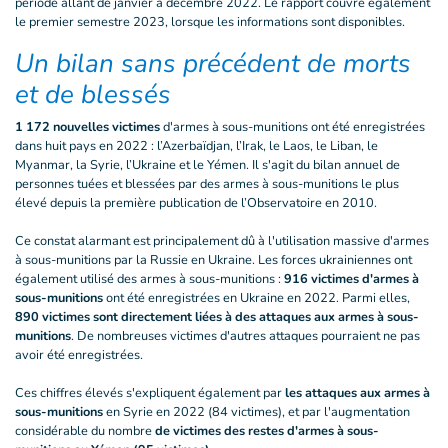
période allant de janvier à décembre 2022. Le rapport couvre également
le premier semestre 2023, lorsque les informations sont disponibles.
Un bilan sans précédent de morts
et de blessés
1 172 nouvelles victimes
d'armes à sous-munitions ont été enregistrées
dans huit pays en 2022 : l’Azerbaïdjan, l’Irak, le Laos, le Liban, le
Myanmar, la Syrie, l’Ukraine et le Yémen. Il s'agit du bilan annuel de
personnes tuées et blessées par des armes à sous-munitions le plus
élevé depuis la première publication de l’Observatoire en 2010.
Ce constat alarmant est principalement dû à l'utilisation massive d'armes
à sous-munitions par la Russie en Ukraine. Les forces ukrainiennes ont
également utilisé des armes à sous-munitions :
916 victimes d'armes à
sous-munitions
ont été enregistrées en Ukraine en 2022. Parmi elles,
890 victimes sont directement liées à des attaques aux armes à sous-
munitions
. De nombreuses victimes d'autres attaques pourraient ne pas
avoir été enregistrées.
Ces chiffres élevés s'expliquent également par
les attaques aux armes à
sous-munitions
en Syrie en 2022 (84 victimes), et par l'augmentation
considérable du nombre
de victimes des restes d'armes à sous-