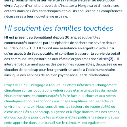
sera probablement la dernière de sa famille à élever du bétail pour
vivre
. Aujourd’hui, elle prévoit de s’installer à Hergeisa et d’inscrire ses
enfants dans des écoles techniques afin qu’ils acquièrent les compétences
nécessaires à leur nouvelle vie urbaine.
HI soutient les familles touchées
HI est présent au Somaliland depuis 30 ans
, et soutient les
communautés touchées par les épisodes de sécheresse sévère depuis
leur début en 2017. HI fournit une
assistance en argent liquide
ainsi
qu’un
accès à de l’eau potable
, et contribue à assurer
la survie du bétail
des communautés pastorales aux côtés d’organismes spécialisés
[2]
. HI
intervient également auprès des personnes vulnérables, déplacées ou en
situation de handicap pour leur garantir un accès à
l’aide humanitaire
ainsi qu’à des services de soutien psychosocial et de réadaptation.
Projet VERT: HI s'engage à réduire les effets néfastes du changement
climatique sur les populations vulnérables et marginalisées du monde.
Nous préparons les communautés à faire face aux chocs et aux stress
climatiques et nous répondons aux crises amplifiées par les facteurs
environnementaux. Nous considérons les facteurs de vulnérabilité ou
d'exclusion liés au handicap, au genre et à l'âge dans toutes nos actions,
et nous plaidons pour que les praticiens et les politiciens intègrent aussi
cette approche dans leur travail sur le climat. HI est également