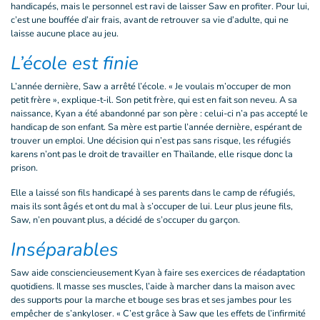
handicapés, mais le personnel est ravi de laisser Saw en profiter. Pour lui,
c’est une bouffée d’air frais, avant de retrouver sa vie d’adulte, qui ne
laisse aucune place au jeu.
L’école est finie
L’année dernière, Saw a arrêté l’école. « Je voulais m’occuper de mon
petit frère », explique-t-il. Son petit frère, qui est en fait son neveu. A sa
naissance, Kyan a été abandonné par son père : celui-ci n’a pas accepté le
handicap de son enfant. Sa mère est partie l’année dernière, espérant de
trouver un emploi. Une décision qui n’est pas sans risque, les réfugiés
karens n’ont pas le droit de travailler en Thaïlande, elle risque donc la
prison.
Elle a laissé son fils handicapé à ses parents dans le camp de réfugiés,
mais ils sont âgés et ont du mal à s’occuper de lui. Leur plus jeune fils,
Saw, n’en pouvant plus, a décidé de s’occuper du garçon.
Inséparables
Saw aide consciencieusement Kyan à faire ses exercices de réadaptation
quotidiens. Il masse ses muscles, l’aide à marcher dans la maison avec
des supports pour la marche et bouge ses bras et ses jambes pour les
empêcher de s’ankyloser. « C’est grâce à Saw que les effets de l’infirmité