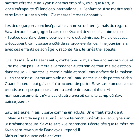
motrice cérébrale de Kyan n’ont pas empiré », explique Kan, le
kinésithérapeute d’Handicap International. « L’enfant peut se mettre assis
et se lever sur ses pieds... C’est assez impressionnant. »
Les deux garçons sont inséparables et ne se quittent jamais du regard.
Saw décode le langage du corps de Kyan et devine s’il a faim ou soif.
« Tout ce que Saw donne pour son frère est admirable. Mais c’est aussi
préoccupant, car il passe à côté de sa propre enfance. Il ne joue jamais
avec des enfants de son âge », raconte Kan, le kinésithérapeute.
« J’ai du mal à le laisser seul », confie Saw. « Kyan devient nerveux quand
il ne me voit pas. J’aimerais l’emmener au terrain de foot, mais c’est trop
dangereux. » Il montre le chemin raide et rocailleux en face de la maison.
« Les chemins du camp ont plein de cailloux, de trous et de pentes raides.
Quand il pleut, tout glisse. J’ai trop peur de porter Saw sur mon dos. Je ne
prends le risque que pour aller au centre de réadaptation. Et
malheureusement, il n’y a pas d’autre endroit dans le camp où Saw
puisse jouer. »
Saw est jeune, mais il parle comme un adulte. Un enfant intelligent.
« Mais le fait de ne pas aller à l’école le rend vulnérable », souligne Kan,
le kinésitherapeute. Saw le sait. « Je reprendrai l’école dès que la mère de
Kyan sera revenue de Bangkok », répond-il.
Mais qui sait quand cela arrivera...