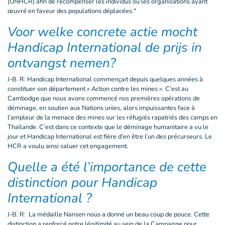
(UNHCR) afin de récompenser les individus ou les organisations ayant
œuvré en faveur des populations déplacées."
Voor welke concrete actie mocht
Handicap International de prijs in
ontvangst nemen?
J-B. R: Handicap International commençait depuis quelques années à
constituer son département « Action contre les mines ». C’est au
Cambodge que nous avons commencé nos premières opérations de
déminage, en soutien aux Nations unies, alors impuissantes face à
l’ampleur de la menace des mines sur les réfugiés rapatriés des camps en
Thaïlande. C’est dans ce contexte que le déminage humanitaire a vu le
jour et Handicap International est fière d’en être l’un des précurseurs. Le
HCR a voulu ainsi saluer cet engagement.
Quelle a été l’importance de cette
distinction pour Handicap
International ?
J-B. R: La médaille Nansen nous a donné un beau coup de pouce. Cette
distinction a renforcé notre légitimité au sein de la Campagne pour