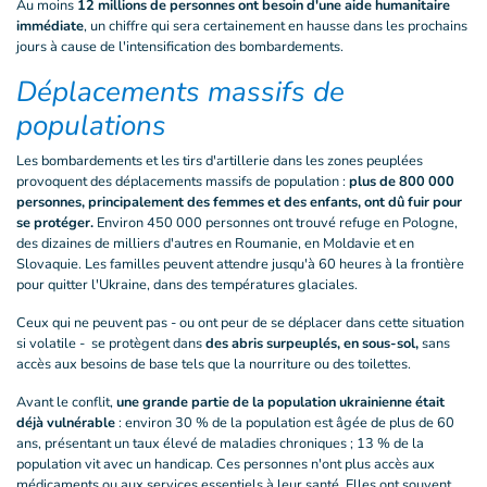
Au moins
12 millions de personnes ont besoin d'une aide humanitaire
immédiate
, un chiffre qui sera certainement en hausse dans les prochains
jours à cause de l'intensification des bombardements.
Déplacements massifs de
populations
Les bombardements et les tirs d'artillerie dans les zones peuplées
provoquent des déplacements massifs de population :
plus de 800 000
personnes, principalement des femmes et des enfants, ont dû fuir pour
se protéger.
Environ 450 000 personnes ont trouvé refuge en Pologne,
des dizaines de milliers d'autres en Roumanie, en Moldavie et en
Slovaquie. Les familles peuvent attendre jusqu'à 60 heures à la frontière
pour quitter l'Ukraine, dans des températures glaciales.
Ceux qui ne peuvent pas - ou ont peur de se déplacer dans cette situation
si volatile - se protègent dans
des abris surpeuplés, en sous-sol,
sans
accès aux besoins de base tels que la nourriture ou des toilettes.
Avant le conflit,
une grande partie de la population ukrainienne était
déjà vulnérable
: environ 30 % de la population est âgée de plus de 60
ans, présentant un taux élevé de maladies chroniques ; 13 % de la
population vit avec un handicap. Ces personnes n'ont plus accès aux
médicaments ou aux services essentiels à leur santé. Elles ont souvent