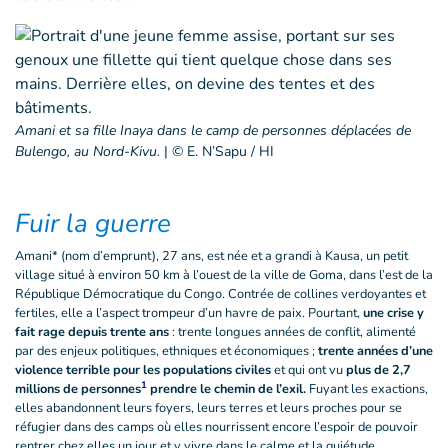
Amani et sa fille Inaya dans le camp de personnes déplacées de
Bulengo, au Nord-Kivu.
|
© E. N’Sapu / HI
Fuir la guerre
Amani* (nom d’emprunt), 27 ans, est née et a grandi à Kausa, un petit
village situé à environ 50 km à l’ouest de la ville de Goma, dans l’est de la
République Démocratique du Congo. Contrée de collines verdoyantes et
fertiles, elle a l’aspect trompeur d’un havre de paix. Pourtant,
une crise y
fait rage depuis trente ans
: trente longues années de conflit, alimenté
par des enjeux politiques, ethniques et économiques ;
trente années d’une
violence terrible pour les populations civiles
et qui ont vu
plus de 2,7
1
millions de personnes
prendre le chemin de l’exil.
Fuyant les exactions,
elles abandonnent leurs foyers, leurs terres et leurs proches pour se
réfugier dans des camps où elles nourrissent encore l’espoir de pouvoir
rentrer chez elles un jour et y vivre dans le calme et la quiétude.