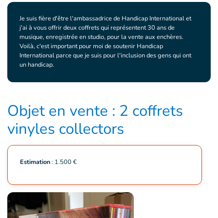
Je suis fière d'être l'ambassadrice de Handicap International et
j'ai à vous offrir deux coffrets qui représentent 30 ans de
musique, enregistrée en studio, pour la vente aux enchères.
Voilà, c'est important pour moi de soutenir Handicap
International parce que je suis pour l'inclusion des gens qui ont
un handicap.
Objet en vente : 2 coffrets
vinyles collectors
Estimation
: 1.500 €