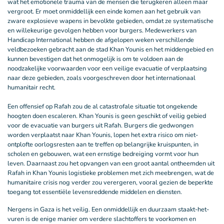
wat het emotionele trauma van de mensen die terugkeren alleen maar
vergroot. Er moet onmiddellijk een einde komen aan het gebruik van
zware explosieve wapens in bevolkte gebieden, omdat ze systematische
en willekeurige gevolgen hebben voor burgers. Medewerkers van
Handicap International hebben de afgelopen weken verschillende
veldbezoeken gebracht aan de stad Khan Younis en het middengebied en
kunnen bevestigen dat het onmogelijk is om te voldoen aan de
noodzakelijke voorwaarden voor een veilige evacuatie of verplaatsing
naar deze gebieden, zoals voorgeschreven door het internationaal
humanitair recht.
Een offensief op Rafah zou de al catastrofale situatie tot ongekende
hoogten doen escaleren. Khan Younis is geen geschikt of veilig gebied
voor de evacuatie van burgers uit Rafah. Burgers die gedwongen
worden verplaatst naar Khan Younis, lopen het extra risico om niet-
ontplofte oorlogsresten aan te treffen op belangrijke kruispunten, in
scholen en gebouwen, wat een ernstige bedreiging vormt voor hun
leven. Daarnaast zou het opvangen van een groot aantal ontheemden uit
Rafah in Khan Younis logistieke problemen met zich meebrengen, wat de
humanitaire crisis nog verder zou verergeren, vooral gezien de beperkte
toegang tot essentiële levensreddende middelen en diensten.
Nergens in Gaza is het veilig. Een onmiddellijk en duurzaam staakt-het-
vuren is de enige manier om verdere slachtoffers te voorkomen en