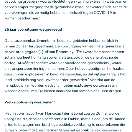
bevolkingsgroepen - vooral vluchtelingen - zijn nu extreem kwetsbaar en
hebben amper toegang tot de gezondheidszorg, het water en de sanitaire
voorzieningen die ze nodig hebben om zichzelf tegen COVID-19 te
kunnen beschermen.”
25 jaar vooruitgang weggeveegd
De talloze bombardementen in bevolkte gebieden hebben de klok in
Jemen 25 jaar teruggedraaid. De vooruitgang van een hele generatie is
zo verloren gegaan.
[1]
Alison Bottomley: “De zware bombardementen
zullen nog heel hun lang sporen nalaten, ook bij de generaties na de
oorlog. Al vóór dit conflict waren er onvoldoende gezondheids-, water-
en transportvoorzieningen in Jemen. Door het veelvuldige en herhaalde
gebruik van explosieven in bevolkte gebieden, en dat vijf jaar lang, is het
land inmiddels nog veel kwetsbaarder geworden.” Voordat aan de
heropbouw kan worden gedacht, moeten explosieve oorlogsresten
worden opgeruimd. De kosten daarvoor kan Jemen niet alleen dragen.
Welke oplossing voor Jemen?
Het nieuwe rapport van Handicap International zou op 26 mei worden
voorgesteld tijdens een conferentie in Dublin, met als doel om de landen
ertoe te bewegen een krachtige politieke verklaring te ondertekenen die
burgers beter moet beschermen tegen het gebruik van explosieven in