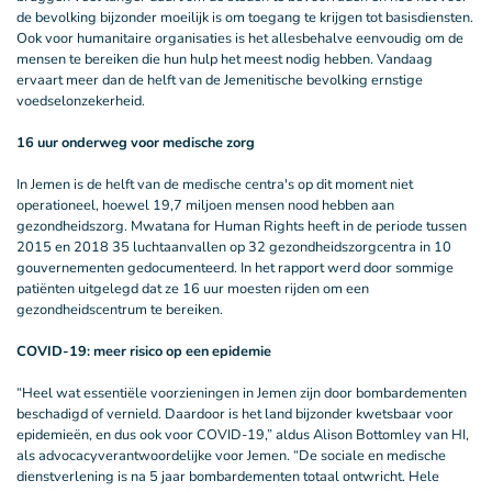
de bevolking bijzonder moeilijk is om toegang te krijgen tot basisdiensten.
Ook voor humanitaire organisaties is het allesbehalve eenvoudig om de
mensen te bereiken die hun hulp het meest nodig hebben. Vandaag
ervaart meer dan de helft van de Jemenitische bevolking ernstige
voedselonzekerheid.
16 uur onderweg voor medische zorg
In Jemen is de helft van de medische centra's op dit moment niet
operationeel, hoewel 19,7 miljoen mensen nood hebben aan
gezondheidszorg. Mwatana for Human Rights heeft in de periode tussen
2015 en 2018 35 luchtaanvallen op 32 gezondheidszorgcentra in 10
gouvernementen gedocumenteerd. In het rapport werd door sommige
patiënten uitgelegd dat ze 16 uur moesten rijden om een
gezondheidscentrum te bereiken.
COVID-19: meer risico op een epidemie
“Heel wat essentiële voorzieningen in Jemen zijn door bombardementen
beschadigd of vernield. Daardoor is het land bijzonder kwetsbaar voor
epidemieën, en dus ook voor COVID-19,” aldus Alison Bottomley van HI,
als advocacyverantwoordelijke voor Jemen. “De sociale en medische
dienstverlening is na 5 jaar bombardementen totaal ontwricht. Hele