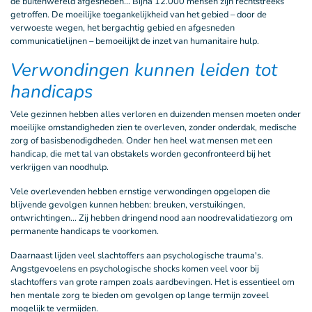
de buitenwereld afgesneden... Bijna 12.000 mensen zijn rechtstreeks
getroffen. De moeilijke toegankelijkheid van het gebied – door de
verwoeste wegen, het bergachtig gebied en afgesneden
communicatielijnen – bemoeilijkt de inzet van humanitaire hulp.
Verwondingen kunnen leiden tot
handicaps
Vele gezinnen hebben alles verloren en duizenden mensen moeten onder
moeilijke omstandigheden zien te overleven, zonder onderdak, medische
zorg of basisbenodigdheden. Onder hen heel wat mensen met een
handicap, die met tal van obstakels worden geconfronteerd bij het
verkrijgen van noodhulp.
Vele overlevenden hebben ernstige verwondingen opgelopen die
blijvende gevolgen kunnen hebben: breuken, verstuikingen,
ontwrichtingen... Zij hebben dringend nood aan noodrevalidatiezorg om
permanente handicaps te voorkomen.
Daarnaast lijden veel slachtoffers aan psychologische trauma's.
Angstgevoelens en psychologische shocks komen veel voor bij
slachtoffers van grote rampen zoals aardbeving
en. Het is essentieel om
hen mentale zorg te bieden om gevolgen op lange termijn zoveel
mogelijk te vermijden.