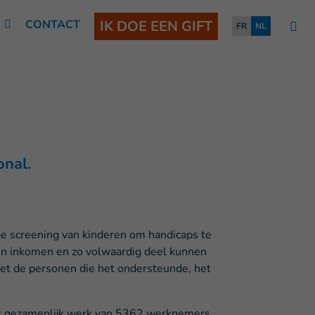
N
CONTACT
IK DOE EEN GIFT
FR
NL
onal.
ige screening van kinderen om handicaps te
en inkomen en zo volwaardig deel kunnen
et de personen die het ondersteunde, het
et gezamenlijk werk van 5362 werknemers