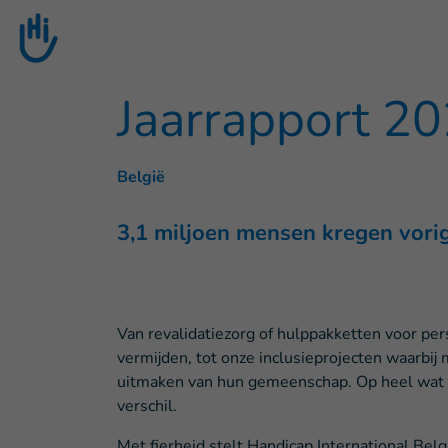
Goto main content
Jaarrapport 2
België
3,1 miljoen mensen kregen vorig
Van revalidatiezorg of hulppakketten voor per
vermijden, tot onze inclusieprojecten waarb
uitmaken van hun gemeenschap. Op heel wat p
verschil.
Met fierheid stelt Handicap International Belg