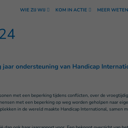
WIE ZIJ WIJ
KOM IN ACTIE
MEER WETE
024
 jaar ondersteuning van Handicap Internati
sonen met een beperking tijdens conflicten, over de vroegtijd
ij mensen met een beperking op weg worden geholpen naar eig
lekken in de wereld maakte Handicap International, samen m
ië dan ook haar jaarrapport voor. Ee
n beknopt overzicht van h