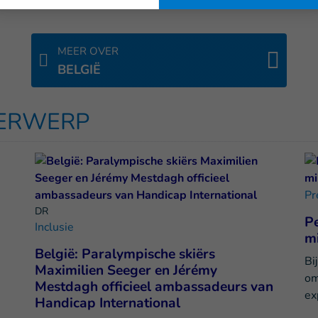
MEER OVER
BELGIË
DERWERP
Pr
DR
Pe
Inclusie
mi
België: Paralympische skiërs
Bi
Maximilien Seeger en Jérémy
om
Mestdagh officieel ambassadeurs van
ex
Handicap International