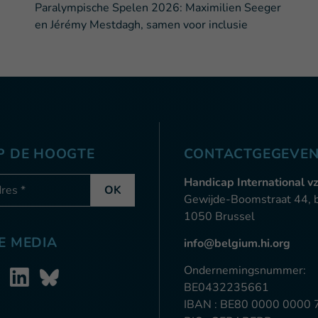
Paralympische Spelen 2026: Maximilien Seeger
en Jérémy Mestdagh, samen voor inclusie
OP DE HOOGTE
CONTACTGEGEVE
-mail
Handicap International v
OK
Gewijde-Boomstraat 44, 
1050 Brussel
E MEDIA
info@belgium.hi.org
Ondernemingsnummer:
BE0432235661
IBAN : BE80 0000 0000 