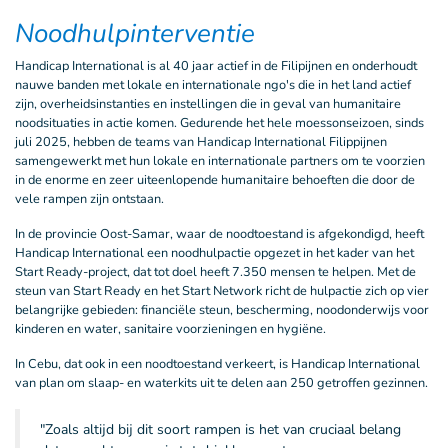
Noodhulpinterventie
Handicap International is al 40 jaar actief in de Filipijnen en onderhoudt
nauwe banden met lokale en internationale ngo's die in het land actief
zijn, overheidsinstanties en instellingen die in geval van humanitaire
noodsituaties in actie komen. Gedurende het hele moessonseizoen, sinds
juli 2025, hebben de teams van Handicap International Filippijnen
samengewerkt met hun lokale en internationale partners om te voorzien
in de enorme en zeer uiteenlopende humanitaire behoeften die door de
vele rampen zijn ontstaan.
In de provincie Oost-Samar, waar de noodtoestand is afgekondigd, heeft
Handicap International een noodhulpactie opgezet in het kader van het
Start Ready-project, dat tot doel heeft 7.350 mensen te helpen. Met de
steun van Start Ready en het Start Network richt de hulpactie zich op vier
belangrijke gebieden: financiële steun, bescherming, noodonderwijs voor
kinderen en water, sanitaire voorzieningen en hygiëne.
In Cebu, dat ook in een noodtoestand verkeert, is Handicap International
van plan om slaap- en waterkits uit te delen aan 250 getroffen gezinnen.
"Zoals altijd bij dit soort rampen is het van cruciaal belang