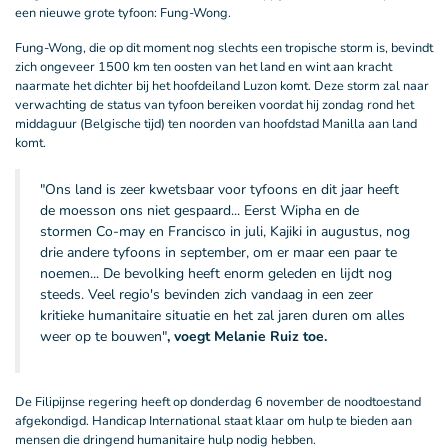
een nieuwe grote tyfoon: Fung-Wong.
Fung-Wong, die op dit moment nog slechts een tropische storm is, bevindt
zich ongeveer 1500 km ten oosten van het land en wint aan kracht
naarmate het dichter bij het hoofdeiland Luzon komt. Deze storm zal naar
verwachting de status van tyfoon bereiken voordat hij zondag rond het
middaguur (Belgische tijd) ten noorden van hoofdstad Manilla aan land
komt.
"Ons land is zeer kwetsbaar voor tyfoons en dit jaar heeft
de moesson ons niet gespaard... Eerst Wipha en de
stormen Co-may en Francisco in juli, Kajiki in augustus, nog
drie andere tyfoons in september, om er maar een paar te
noemen... De bevolking heeft enorm geleden en lijdt nog
steeds. Veel regio's bevinden zich vandaag in een zeer
kritieke humanitaire situatie en het zal jaren duren om alles
weer op te bouwen"
, voegt Melanie Ruiz toe.
De Filipijnse regering heeft op donderdag 6 november de noodtoestand
afgekondigd. Handicap International staat klaar om hulp te bieden aan
mensen die dringend humanitaire hulp nodig hebben.