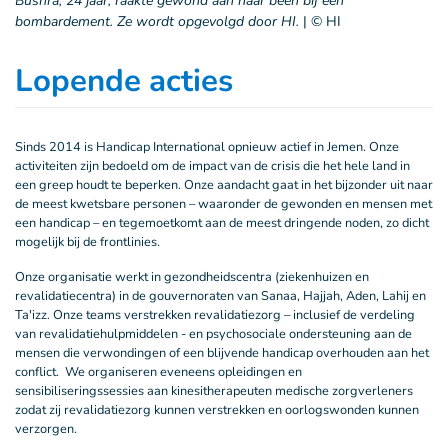
Bushra, 24 jaar, raakte gewond aan haar been bij een
bombardement. Ze wordt opgevolgd door HI.
|
© HI
Lopende acties
Sinds 2014 is Handicap International opnieuw actief in Jemen. Onze
activiteiten zijn bedoeld om de impact van de crisis die het hele land in
een greep houdt te beperken. Onze aandacht gaat in het bijzonder uit naar
de meest kwetsbare personen – waaronder de gewonden en mensen met
een handicap – en tegemoetkomt aan de meest dringende noden, zo dicht
mogelijk bij de frontlinies.
Onze organisatie werkt in gezondheidscentra (ziekenhuizen en
revalidatiecentra) in de gouvernoraten van Sanaa, Hajjah, Aden, Lahij en
Ta'izz. Onze teams verstrekken revalidatiezorg – inclusief de verdeling
van revalidatiehulpmiddelen - en psychosociale ondersteuning aan de
mensen die verwondingen of een blijvende handicap overhouden aan het
conflict. We organiseren eveneens opleidingen en
sensibiliseringssessies aan kinesitherapeuten medische zorgverleners
zodat zij revalidatiezorg kunnen verstrekken en oorlogswonden kunnen
verzorgen.