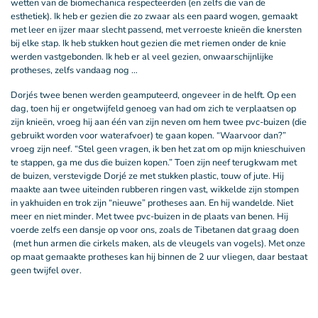
wetten van de biomechanica respecteerden (en zelfs die van de
esthetiek). Ik heb er gezien die zo zwaar als een paard wogen, gemaakt
met leer en ijzer maar slecht passend, met verroeste knieën die knersten
bij elke stap. Ik heb stukken hout gezien die met riemen onder de knie
werden vastgebonden. Ik heb er al veel gezien, onwaarschijnlijke
protheses, zelfs vandaag nog …
Dorjés twee benen werden geamputeerd, ongeveer in de helft. Op een
dag, toen hij er ongetwijfeld genoeg van had om zich te verplaatsen op
zijn knieën, vroeg hij aan één van zijn neven om hem twee pvc-buizen (die
gebruikt worden voor waterafvoer) te gaan kopen. “Waarvoor dan?”
vroeg zijn neef. “Stel geen vragen, ik ben het zat om op mijn knieschuiven
te stappen, ga me dus die buizen kopen.” Toen zijn neef terugkwam met
de buizen, verstevigde Dorjé ze met stukken plastic, touw of jute. Hij
maakte aan twee uiteinden rubberen ringen vast, wikkelde zijn stompen
in yakhuiden en trok zijn “nieuwe” protheses aan. En hij wandelde. Niet
meer en niet minder. Met twee pvc-buizen in de plaats van benen. Hij
voerde zelfs een dansje op voor ons, zoals de Tibetanen dat graag doen
(met hun armen die cirkels maken, als de vleugels van vogels). Met onze
op maat gemaakte protheses kan hij binnen de 2 uur vliegen, daar bestaat
geen twijfel over.