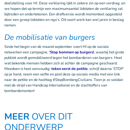
doelstelling voor HI. Deze verklaring lijkt in zekere zin op een verdrag, en
we hopen dat op termijn een maximumaantal lidstaten de verklaring zal
bijtreden en ondertekenen. Een draftversie wordt momenteel opgesteld
door een groep lidstaten en ngo’s. Dit soort werk kan wel jaren in beslag
nemen.
De mobilisatie van burgers
Sinds het begin van de maand september voert HI op de sociale
netwerken een campagne,
‘Stop bommen op burgers!
, waarbij het grote
publiek wordt gemobiliseerd tegen het bombarderen van burgers. Heel
wat bekende mensen hebben zich al achter de campagne geschaard.
Meedoen is heel eenvoudig:
teken eerst de petitie
, schrijf daarna ‘STOP’
op je hand, neem een selfie en post deze op sociale media met een link
naar de petitie en de hashtag #StopBombingCivilians. Toon je zo solidair
met de strijd van Handicap International en de slachtoffers van
bombardementen!
MEER
OVER DIT
ONDERWERP