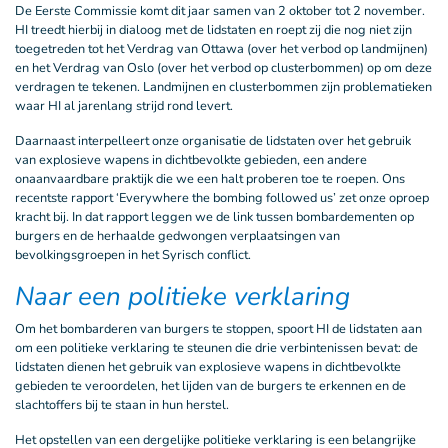
De Eerste Commissie komt dit jaar samen van 2 oktober tot 2 november.
HI treedt hierbij in dialoog met de lidstaten en roept zij die nog niet zijn
toegetreden tot het Verdrag van Ottawa (over het verbod op landmijnen)
en het Verdrag van Oslo (over het verbod op clusterbommen) op om deze
verdragen te tekenen. Landmijnen en clusterbommen zijn problematieken
waar HI al jarenlang strijd rond levert.
Daarnaast interpelleert onze organisatie de lidstaten over het gebruik
van explosieve wapens in dichtbevolkte gebieden, een andere
onaanvaardbare praktijk die we een halt proberen toe te roepen. Ons
recentste rapport ‘Everywhere the bombing followed us’ zet onze oproep
kracht bij. In dat rapport leggen we de link tussen bombardementen op
burgers en de herhaalde gedwongen verplaatsingen van
bevolkingsgroepen in het Syrisch conflict.
Naar een politieke verklaring
Om het bombarderen van burgers te stoppen, spoort HI de lidstaten aan
om een politieke verklaring te steunen die drie verbintenissen bevat: de
lidstaten dienen het gebruik van explosieve wapens in dichtbevolkte
gebieden te veroordelen, het lijden van de burgers te erkennen en de
slachtoffers bij te staan in hun herstel.
Het opstellen van een dergelijke politieke verklaring is een belangrijke