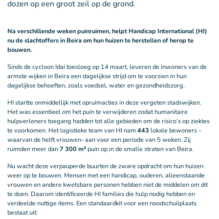
Na verschillende weken puinruimen, helpt Handicap International (HI)
nu de slachtoffers in Beira om hun huizen te herstellen of herop te
bouwen.
Sinds de cycloon Idai toesloeg op 14 maart, leveren de inwoners van de
armste wijken in Beira een dagelijkse strijd om te voorzien in hun
dagelijkse behoeften, zoals voedsel, water en gezondheidszorg.
HI startte onmiddellijk met opruimacties in deze vergeten stadswijken.
Het was essentieel om het puin te verwijderen zodat humanitaire
hulpverleners toegang hadden tot alle gebieden om de risico’s op ziektes
te voorkomen. Het logistieke team van HI nam
443
lokale bewoners –
waarvan de helft vrouwen- aan voor een periode van 5 weken. Zij
ruimden meer dan
7 300 m³
puin op in de smalle straten van Beira.
Nu wacht deze verpauperde buurten de zware opdracht om hun huizen
weer op te bouwen. Mensen met een handicap, ouderen, alleenstaande
vrouwen en andere kwetsbare personen hebben niet de middelen om dit
te doen. Daarom identificeerde HI families die hulp nodig hebben en
verdeelde nuttige items. Een standaardkit voor een noodschuilplaats
bestaat uit: