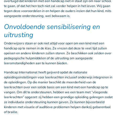
overtuigd dat kinderen met een handicap niet in staat zijn om naar school
te gaan, of dat het hen toch niet zal verder helpen in het leven. Wij gaan
tegen deze vooroordelen in en helpen de ouders inzien dat hun kind, mits
aangepaste ondersteuning, wel bekwaam is.
Onvoldoende sensibilisering en
uitrusting
Onderwijzers staan er ook niet altijd voor open om een kind met een
handicap op te nemen in de klas. Ze vrezen dat deze te veel tijd zullen
opeisen en andere kinderen zullen storen. Ze beschikken ook zelden over
pedagogische hulpmiddelen of de uitrusting om aangepaste
leeromstandigheden aan te kunnen bieden.
Handicap International heeft geijverd opdat de nationale
opleidingsinstellingen voor leerkrachten inclusief onderwijs integreren in
de opleidingen. Op die manier beschikt de meerderheid van de
leerkrachten over een solide basis om een kind met een handicap op te
vangen. Om dit te ondersteunen, hebben we een team met “vliegende
leerkrachten” opgezet: zij hebben een grondige opleiding gekregen zodat
ze individuele ondersteuning kunnen geven. Ze kunnen bijvoorbeeld
kinderen met visuele of auditieve problemen helpen dankzij gebarentaal
of braille.