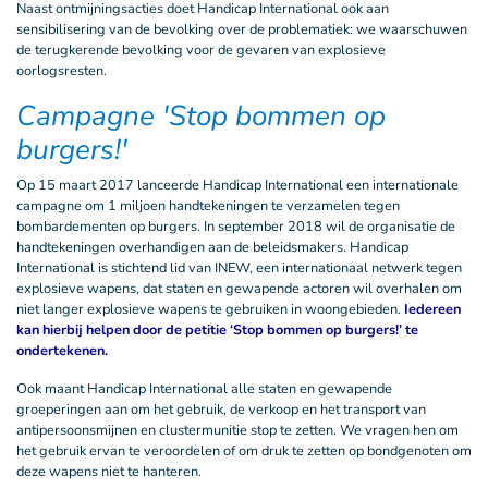
Naast ontmijningsacties doet Handicap International ook aan
sensibilisering van de bevolking over de problematiek: we waarschuwen
de terugkerende bevolking voor de gevaren van explosieve
oorlogsresten.
Campagne 'Stop bommen op
burgers!'
Op 15 maart 2017 lanceerde Handicap International een internationale
campagne om 1 miljoen handtekeningen te verzamelen tegen
bombardementen op burgers. In september 2018 wil de organisatie de
handtekeningen overhandigen aan de beleidsmakers. Handicap
International is stichtend lid van INEW, een internationaal netwerk tegen
explosieve wapens, dat staten en gewapende actoren wil overhalen om
niet langer explosieve wapens te gebruiken in woongebieden.
Iedereen
kan hierbij helpen door de petitie ‘Stop bommen op burgers!’ te
ondertekenen.
Ook maant Handicap International alle staten en gewapende
groeperingen aan om het gebruik, de verkoop en het transport van
antipersoonsmijnen en clustermunitie stop te zetten. We vragen hen om
het gebruik ervan te veroordelen of om druk te zetten op bondgenoten om
deze wapens niet te hanteren.