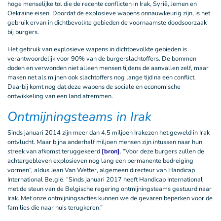
hoge menselijke tol die de recente conflicten in Irak, Syrië, Jemen en
Oekraïne eisen. Doordat de explosieve wapens onnauwkeurig zijn, is het
gebruik ervan in dichtbevolkte gebieden de voornaamste doodsoorzaak
bij burgers.
Het gebruik van explosieve wapens in dichtbevolkte gebieden is
verantwoordelijk voor 90% van de burgerslachtoffers. De bommen
doden en verwonden niet alleen mensen tijdens de aanvallen zelf, maar
maken net als mijnen ook slachtoffers nog lange tijd na een conflict.
Daarbij komt nog dat deze wapens de sociale en economische
ontwikkeling van een land afremmen.
Ontmijningsteams in Irak
Sinds januari 2014 zijn meer dan 4,5 miljoen Irakezen het geweld in Irak
ontvlucht. Maar bijna anderhalf miljoen mensen zijn intussen naar hun
streek van afkomst teruggekeerd
[bron]
. “Voor deze burgers zullen de
achtergebleven explosieven nog lang een permanente bedreiging
vormen”, aldus Jean Van Wetter, algemeen directeur van Handicap
International België. “Sinds januari 2017 heeft Handicap International
met de steun van de Belgische regering ontmijningsteams gestuurd naar
Irak. Met onze ontmijningsacties kunnen we de gevaren beperken voor de
families die naar huis terugkeren.”