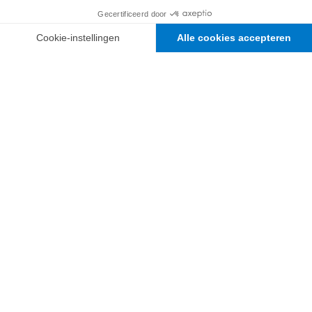
82 339 €
DOEL
200 000 €
41%
Maak het verschil voor kinderen die slachtoffer zijn van
de oorlog!
Onze specialisten zetten kinderen op weg naar nieuwe