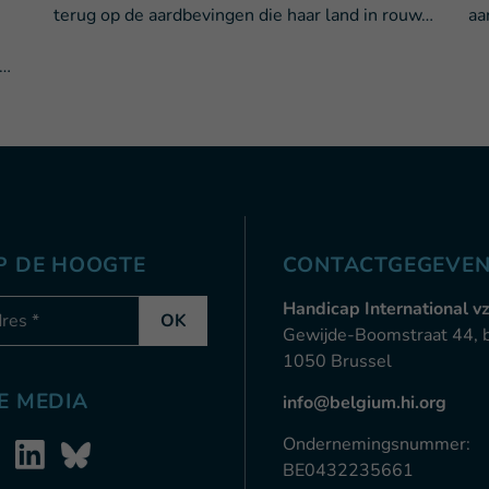
n
terug op de aardbevingen die haar land in rouw…
aa
 …
OP DE HOOGTE
CONTACTGEGEVE
-mail
Handicap International v
OK
Gewijde-Boomstraat 44, 
1050 Brussel
E MEDIA
info@belgium.hi.org
Ondernemingsnummer:
BE0432235661