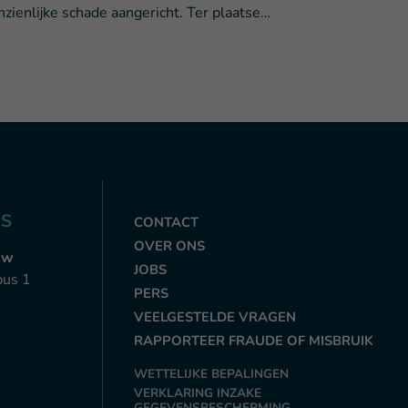
nzienlijke schade aangericht. Ter plaatse…
NS
CONTACT
OVER ONS
zw
JOBS
bus 1
PERS
VEELGESTELDE VRAGEN
RAPPORTEER FRAUDE OF MISBRUIK
WETTELIJKE BEPALINGEN
VERKLARING INZAKE
GEGEVENSBESCHERMING