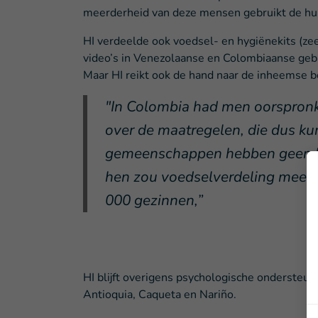
meerderheid van deze mensen gebruikt de hul
HI verdeelde ook voedsel- en hygiënekits (zee
video’s in Venezolaanse en Colombiaanse ge
Maar HI reikt ook de hand naar de inheemse b
"In Colombia had men oorspronke
over de maatregelen, die dus k
gemeenschappen hebben geen be
hen zou voedselverdeling meer 
000 gezinnen,”
HI blijft overigens psychologische ondersteun
Antioquia, Caqueta en Nariño.