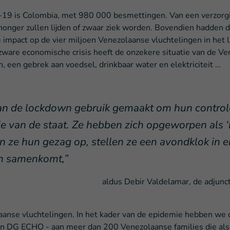
19 is Colombia, met 980 000 besmettingen. Van een verzorgings
 honger zullen lijden of zwaar ziek worden. Bovendien hadden
 impact op de vier miljoen Venezolaanse vluchtelingen in het l
zware economische crisis heeft de onzekere situatie van de Ve
, een gebrek aan voedsel, drinkbaar water en elektriciteit …
 de lockdown gebruik gemaakt om hun controle
e van de staat. Ze hebben zich opgeworpen als ‘b
en ze hun gezag op, stellen ze een avondklok in 
ch samenkomt,”
aldus Debir Valdelamar, de adjunc
laanse vluchtelingen. In het kader van de epidemie hebben we 
van DG ECHO - aan meer dan 200 Venezolaanse families die als