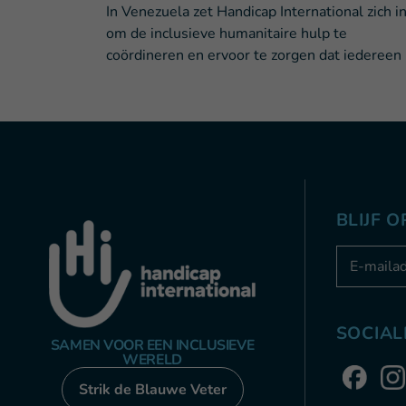
In Venezuela zet Handicap International zich i
om de inclusieve humanitaire hulp te
coördineren en ervoor te zorgen dat iedereen
BLIJF 
Adresse e
SOCIAL
SAMEN VOOR EEN INCLUSIEVE
WERELD
Strik de Blauwe Veter