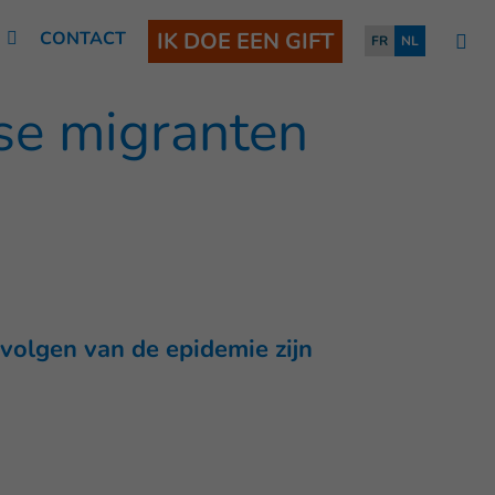
N
CONTACT
IK DOE EEN GIFT
FR
NL
se migranten
volgen van de epidemie zijn