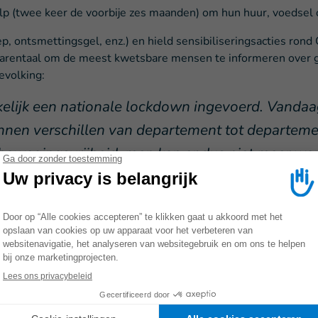
p (twee keer de voorbije zes maanden) om hun huur, voedsel o
p, ontsmettingsgel, enz.) en hield sensibiliseringsacties ron
barentaal om de meest kwetsbare mensen te informeren over
evolking:
lijk een nationale lockdown ingevoerd. Vandaag 
unnen verschillen van departement tot departem
wegingsvrijheid, men kan er dus niet meer wer
dan welkom zijn. In november zullen we voedsel-
ing en revalidatieherapie verlenen aan de slachtoffers van mi