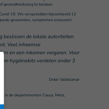
f gezondheidszorg te betalen.
d Covid-19. We verspreidden bijvoorbeeld 12
 goede gewoontes, symptomen enzovoort.
beslissen de lokale autoriteiten
ent. Veel inheemse
ken en een inkomen vergaren. Voor
 en hygiënekits verdelen onder 3
Debir Valdelamar
jnen in de departementen Cauca, Meta,