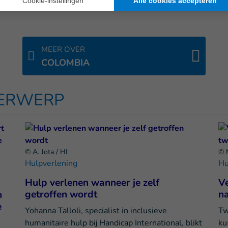
MEER OVER
COLOMBIA
DERWERP
© A. Jota / HI
© 
Hulpverlening
Hu
Hulp verlenen wanneer je zelf
V
getroffen wordt
na
n
e
Yohanna Talloli, specialist in inclusieve
Tw
humanitaire hulp bij Handicap International, blikt
ku