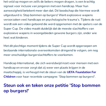
het veld op mogen en zelfs de bekers mogen dragen, is een krachtig
signaal voor inclusie van jongeren met een handicap. Maar hun
aanwezigheid betekent meer dan dat. Dé boodschap die hiermee wordt
uitgestuurd is: Stop bommen op burgers! Want explosieve wapens
veroorzaken veel handicaps en psychologische trauma’s. Tijdens de rust
wordt ook een video getoond die werd opgenomen met de spelers van de
Super Cup. De video maakt duidelijk dat de meeste slachtoffers van
explosieve wapens in woongebieden gewone burgers zijn, onder wie
heel wat kinderen.
Met dit plechtige moment tijdens de Super Cup wordt opgeroepen om
bestaande internationale overeenkomsten dringend te volgen, om nog
meer onschuldige burgerslachtoffers te voorkomen.
Handicap International, die zich wereldwijd inzet voor mensen met een
handicap en ervoor zorgt dat zij weer een plaats krijgen in de
maatschappij, is verheugd met de steun van de
UEFA Foundation For
Children
voor haar recentste campagne: 'Stop bommen op burgers!'.
Steun ook en teken onze petitie 'Stop bommen
op burgers!'