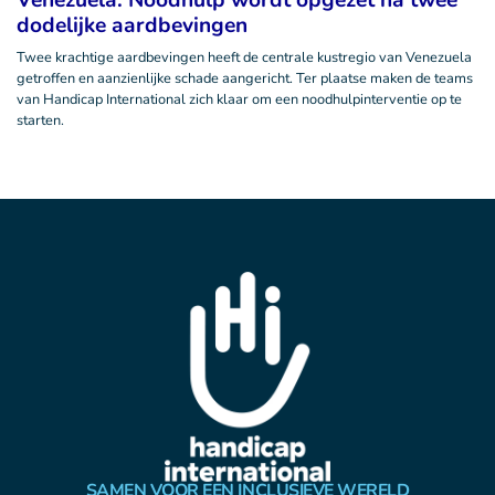
Venezuela: Noodhulp wordt opgezet na twee
dodelijke aardbevingen
Twee krachtige aardbevingen heeft de centrale kustregio van Venezuela
getroffen en aanzienlijke schade aangericht. Ter plaatse maken de teams
van Handicap International zich klaar om een noodhulpinterventie op te
starten.
SAMEN VOOR EEN INCLUSIEVE WERELD