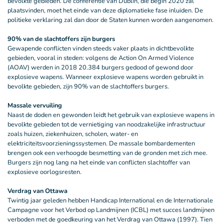
bevolkte gebieden. De conferentie van Dublin, die begin 2020 zal
plaatsvinden, moet het einde van deze diplomatieke fase inluiden. De
politieke verklaring zal dan door de Staten kunnen worden aangenomen.
90% van de slachtoffers zijn burgers
Gewapende conflicten vinden steeds vaker plaats in dichtbevolkte
gebieden, vooral in steden: volgens de Action On Armed Violence
(AOAV) werden in 2018 20.384 burgers gedood of gewond door
explosieve wapens. Wanneer explosieve wapens worden gebruikt in
bevolkte gebieden, zijn 90% van de slachtoffers burgers.
Massale vervuiling
Naast de doden en gewonden leidt het gebruik van explosieve wapens in
bevolkte gebieden tot de vernietiging van noodzakelijke infrastructuur
zoals huizen, ziekenhuizen, scholen, water- en
elektriciteitsvoorzieningssystemen. De massale bombardementen
brengen ook een verhoogde besmetting van de gronden met zich mee.
Burgers zijn nog lang na het einde van conflicten slachtoffer van
explosieve oorlogsresten.
Verdrag van Ottawa
Twintig jaar geleden hebben Handicap International en de Internationale
Campagne voor het Verbod op Landmijnen (ICBL) met succes landmijnen
verboden met de goedkeuring van het Verdrag van Ottawa (1997). Tien