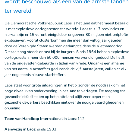
wordt beschouwd als één van de armste landen
ter wereld.
De Democratische Volksrepubliek Laos is het land dat het meest bezaaid
is met explosieve oorlogsresten ter wereld. Laos telt 17 provincies en
hiervan zijn er 15 verontreinigd door ongeveer 80 miljoen niet-ontplofte
explosieven, vooral clusterbommen die meer dan vijftig jaar geleden
door de Verenigde Staten werden gedumpt tijdens de Vietnamoorlog.
Dit zaait nog steeds onrust bij de burgers. Sinds 1964 hebben explosieve
oorlogsresten meer dan 50.000 mensen verwond of gedood. De helft
van de ongevallen gebeurde in tijden van vrede. Ondanks een afname
van het aantal slachtoffers gedurende de vijf laatste jaren, vallen er elk
jaar nog steeds nieuwe slachtoffers.
Laos staat voor grote uitdagingen, in het bijzonder de noodzaak om het
hoge niveau van ondervoeding in het land te verlagen. De toegang tot
gezondheidsfaciliteiten op het platteland blijft zeer beperkt en
gezondheidswerkers beschikken niet over de nodige vaardigheden en
opleiding.
Team van Handicap International in Laos:
112
Aanwezig in Laos:
sinds 1983