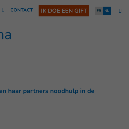
N
CONTACT
IK DOE EEN GIFT
FR
NL
na
 en haar partners noodhulp in de