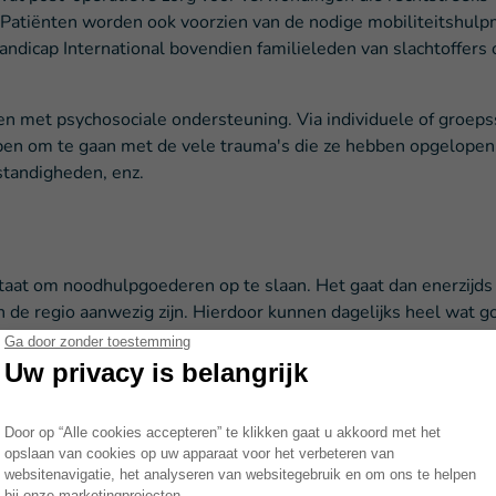
. Patiënten worden ook voorzien van de nodige mobiliteitshulp
 Handicap International bovendien familieleden van slachtoffers
n met psychosociale ondersteuning. Via individuele of groeps
en om te gaan met de vele trauma's die ze hebben opgelopen: 
standigheden, enz.
staat om noodhulpgoederen op te slaan. Het gaat dan enerzijds
in de regio aanwezig zijn. Hierdoor kunnen dagelijks heel wat
iënekits en pakketten ter voorbereiding van de winter. Omdat
ren om zo de opslagcapaciteit te vergroten.
n en kachels worden uitgedeeld. Het spreekt voor zich dat v
e kou die eraan komt.