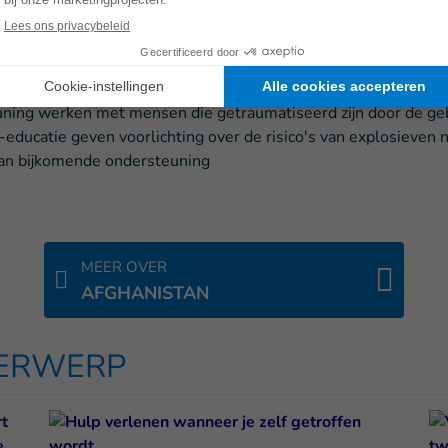
mobilisés
n aan de noodhulp voor de slachtoffers
iezorg.
ning werken met mensen die getraumatiseerd zijn door de ge
-educatie geven voorlichting over de risico's van explosieven 
n bijkomende ondersteuning
MEER OVER
AFGHANISTAN
DERWERP