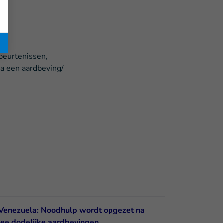
beurtenissen,
na een aardbeving/