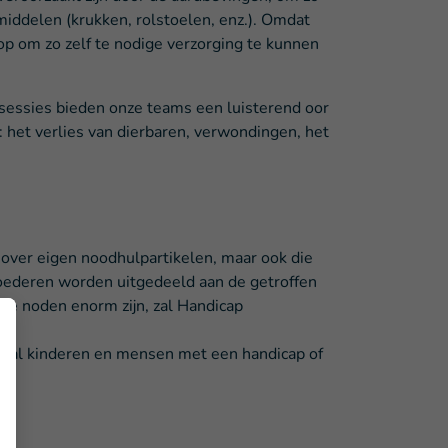
middelen (krukken, rolstoelen, enz.). Omdat
 op om zo zelf te nodige verzorging te kunnen
sessies bieden onze teams een luisterend oor
het verlies van dierbaren, verwondingen, het
 over eigen noodhulpartikelen, maar ook die
 goederen worden uitgedeeld aan de getroffen
 de noden enorm zijn, zal Handicap
ooral kinderen en mensen met een handicap of