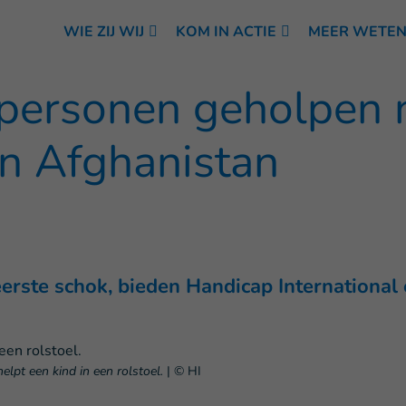
WIE ZIJ WIJ
KOM IN ACTIE
MEER WETE
personen geholpen 
in Afghanistan
eerste schok, bieden Handicap International
helpt een kind in een rolstoel.
|
© HI