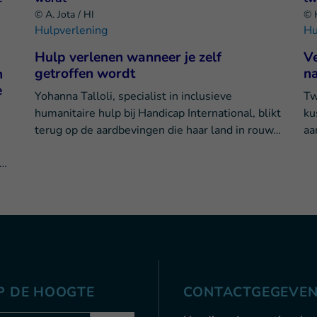
© A. Jota / HI
© 
Hulpverlening
Hu
Hulp verlenen wanneer je zelf
V
getroffen wordt
na
n
e
Yohanna Talloli, specialist in inclusieve
Tw
humanitaire hulp bij Handicap International, blikt
ku
n
terug op de aardbevingen die haar land in rouw…
aa
 …
OP DE HOOGTE
CONTACTGEGEVE