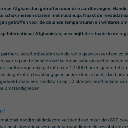
 van Afghanistan getroffen door drie aardbevingen. Handicap
ste schok meteen starten met noodhulp. Naast de revalidatie
en getroffen voor de dalende temperaturen en winterse oms
ap International Afghanistan, beschrijft de situatie in de reg
artners, satellietbeelden van de regio geanalyseerd om zo de
n overleg om te bepalen welke organisaties in welke noden va
 aardbevingen zijn getroffen en 12.000 huizen gedeeltelijk o
ts, en de getroffen bevolking geen andere keuze heeft dan buit
uitgedeeld, maar een zandstorm op 12 oktober heeft enkele va
erse omstandigheden.
en?
rnational noodrevalidatiezorg verleend aan meer dan 800 gewo
vat post-operatieve zorg voor verwondingen die rechtstreeks v