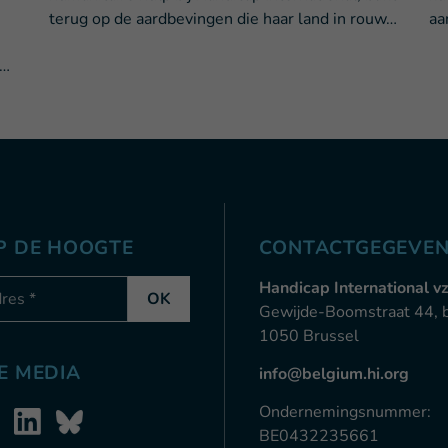
n
terug op de aardbevingen die haar land in rouw…
aa
 …
OP DE HOOGTE
CONTACTGEGEVE
-mail
Handicap International v
OK
Gewijde-Boomstraat 44, 
1050 Brussel
E MEDIA
info@belgium.hi.org
Ondernemingsnummer:
BE0432235661