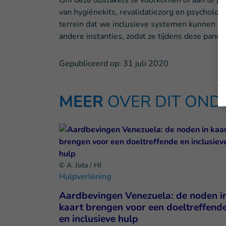
Om deze obstakels te voorkomen of aan te pakk
van hygiënekits, revalidatiezorg en psycholo
terrein dat we inclusieve systemen kunnen on
andere instanties, zodat ze tijdens deze p
Gepubliceerd op:
31 juli 2020
MEER
OVER DIT ON
© A. Jota / HI
Hulpverlening
Aardbevingen Venezuela: de noden i
kaart brengen voor een doeltreffend
en inclusieve hulp