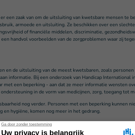
l er een zaak van om de uitsluiting van kwetsbare mensen te b
bruik, armoede en uitsluiting. Ze beschikken over een slecht
ngsvrijheid of financiële middelen, discriminatie, gezondhei
ts een handvol voorbeelden van de zorgproblemen waar zij teg
n en de uitsluiting van de meest kwetsbaren, zoals personen 
an informatie. Bij een onderzoek van Handicap International in 
r met een beperking - aan dat ze meer informatie wensten ove
dersteuning in de vorm van medicijnen, zorg, toegang tot med
aarheid nog verder. Personen met een beperking kunnen niet
org en hygiëne, komen nog meer in het gedrang.
woord