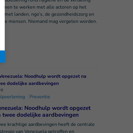
nsibilisering rond hygiëne en de verdeling
 samen te werken met alle actoren op het
aan met landen, ngo’s, de gezondheidszorg en
tsbare mensen. Niemand mag vergeten worden.
HI
lpverlening
Preventie
enezuela: Noodhulp wordt opgezet
 twee dodelijke aardbevingen
ee krachtige aardbevingen heeft de centrale
stregio van Venezuela getroffen en