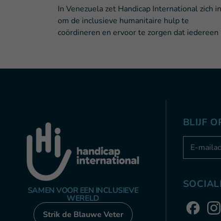
In Venezuela zet Handicap International zich i
om de inclusieve humanitaire hulp te
coördineren en ervoor te zorgen dat iedereen
BLIJF 
Adresse e
SOCIAL
SAMEN VOOR EEN INCLUSIEVE
WERELD
Strik de Blauwe Veter