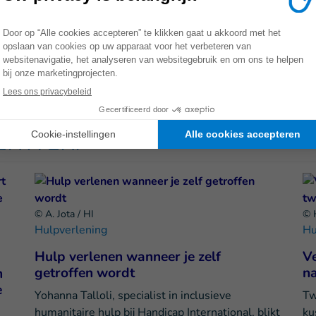
en, reikt Handicap International concrete oplossingen aan: se
gische ondersteuning verlenen vanop afstand. Maar het is door
tplooien. Handicap International zal het gesprek blijven aang
andemie rekening houden met de basisnoden van de meest kwe
DERWERP
© A. Jota / HI
© 
Hulpverlening
Hu
Hulp verlenen wanneer je zelf
V
getroffen wordt
na
n
e
Yohanna Talloli, specialist in inclusieve
Tw
humanitaire hulp bij Handicap International, blikt
ku