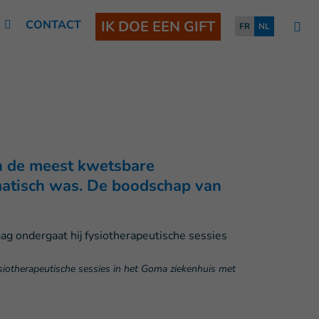
N
CONTACT
IK DOE EEN GIFT
FR
NL
an de meest kwetsbare
matisch was. De boodschap van
siotherapeutische sessies in het Goma ziekenhuis met