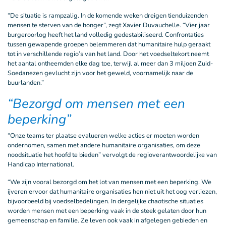
“De situatie is rampzalig. In de komende weken dreigen tienduizenden
mensen te sterven van de honger”, zegt Xavier Duvauchelle. “Vier jaar
burgeroorlog heeft het land volledig gedestabiliseerd. Confrontaties
tussen gewapende groepen belemmeren dat humanitaire hulp geraakt
tot in verschillende regio’s van het land. Door het voedseltekort neemt
het aantal ontheemden elke dag toe, terwijl al meer dan 3 miljoen Zuid-
Soedanezen gevlucht zijn voor het geweld, voornamelijk naar de
buurlanden.”
“Bezorgd om mensen met een
beperking”
“Onze teams ter plaatse evalueren welke acties er moeten worden
ondernomen, samen met andere humanitaire organisaties, om deze
noodsituatie het hoofd te bieden” vervolgt de regioverantwoordelijke van
Handicap International.
“We zijn vooral bezorgd om het lot van mensen met een beperking. We
ijveren ervoor dat humanitaire organisaties hen niet uit het oog verliezen,
bijvoorbeeld bij voedselbedelingen. In dergelijke chaotische situaties
worden mensen met een beperking vaak in de steek gelaten door hun
gemeenschap en familie. Ze leven ook vaak in afgelegen gebieden en