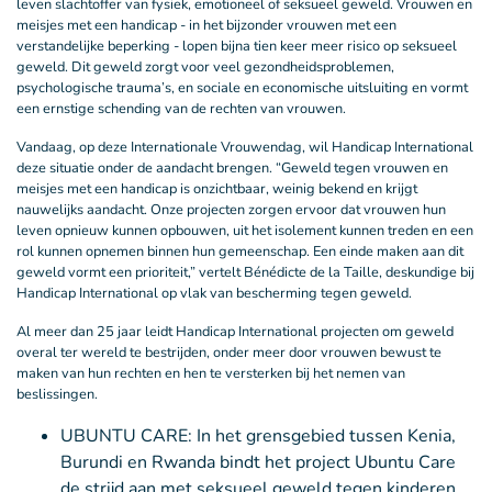
leven slachtoffer van fysiek, emotioneel of seksueel geweld. Vrouwen en
meisjes met een handicap - in het bijzonder vrouwen met een
verstandelijke beperking - lopen bijna tien keer meer risico op seksueel
geweld. Dit geweld zorgt voor veel gezondheidsproblemen,
psychologische trauma’s, en sociale en economische uitsluiting en vormt
een ernstige schending van de rechten van vrouwen.
Vandaag, op deze Internationale Vrouwendag, wil Handicap International
deze situatie onder de aandacht brengen. “Geweld tegen vrouwen en
meisjes met een handicap is onzichtbaar, weinig bekend en krijgt
nauwelijks aandacht. Onze projecten zorgen ervoor dat vrouwen hun
leven opnieuw kunnen opbouwen, uit het isolement kunnen treden en een
rol kunnen opnemen binnen hun gemeenschap. Een einde maken aan dit
geweld vormt een prioriteit,” vertelt Bénédicte de la Taille, deskundige bij
Handicap International op vlak van bescherming tegen geweld.
Al meer dan 25 jaar leidt Handicap International projecten om geweld
overal ter wereld te bestrijden, onder meer door vrouwen bewust te
maken van hun rechten en hen te versterken bij het nemen van
beslissingen.
UBUNTU CARE: In het grensgebied tussen Kenia,
Burundi en Rwanda bindt het project Ubuntu Care
de strijd aan met seksueel geweld tegen kinderen.