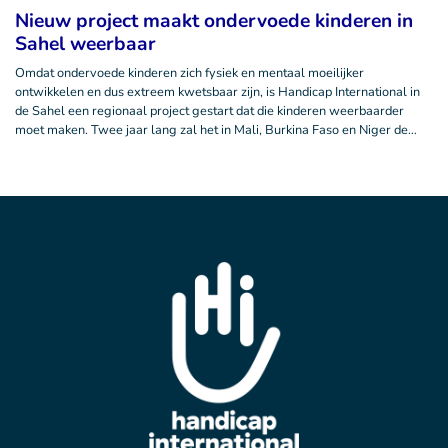
Nieuw project maakt ondervoede kinderen in
Sahel weerbaar
Omdat ondervoede kinderen zich fysiek en mentaal moeilijker
ontwikkelen en dus extreem kwetsbaar zijn, is Handicap International in
de Sahel een regionaal project gestart dat die kinderen weerbaarder
moet maken. Twee jaar lang zal het in Mali, Burkina Faso en Niger de…