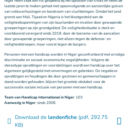
Niger heeft vaak een rol gespeeld bij het oplossen van crises en heeft de
laatste jaren te maken gehad met opeenvolgende en aanzienlijke golven
van volksverhuizingen en toestroom van vluchtelingen. Omdat het land
grenst aan Mali, Tsjaad en Nigeria is het blootgesteld aan de
veiligheidsspanningen van zijn buurlanden en invallen door gewapende
groeperingen op zijn grondgebied. De veiligheidssituatie is sterk en
voortdurend verergerd sinds 2019, door de toename van de aanvallen
door gewapende groeperingen, niet alleen tegen de defensie- en
veiligheidstroepen, maar vooral tegen de burgers.
Personen met een handicap worden in Niger geconfronteerd met ernstige
discriminatie en sociaal-economische ongelijkheden. Volgens de
stereotype opvattingen en voorstellingen wordt een handicap over het
algemeen gelijkgesteld met onvermogen en gebreken. De negatieve
opvattingen en houdingen die door gezinnen en gemeenschappen in
stand worden gehouden, blijven het grootste obstakel voor de
succesvolle sociale inclusie van personen met een handicap.
Team van Handicap International in Niger
: 103
Aanwezig in Niger
: sinds 2006
Download de
landenfiche
(pdf, 292.75
KB)