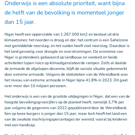
Onderwijs is een absolute prioriteit, want bijna
de helft van de bevolking is momenteel jonger
dan 15 jaar.
Niger heeft een oppervlakte van 1.267.000 km2 en bestaat uit drie
klimaatzones: het noorden is droog en dor; het centrum is een Sahelzone
met gemiddelde neerslag; en het zuiden heeft veel neerslag. Daardoor is
het land gevoelig voor droogte en overstromingen. De economie van
Niger is grotendeels gebaseerd op landbouw en veeteelt en beide
activiteiten lopen risico op klimaatgerelateerde rampen. Zelfs al daalde
de armoede de afgelopen decennia, blijft de sociale situatie gekenmerkt
door extreme armoede. Volgens de statistieken van de Wereldbank was
het niveau van extreme armoede in Niger bijna 41,8% in 2023. Dit gaat
over meer dan 10 miljoen personen.
Het onderwijs is een van de grootste uitdagingen in Niger, dat een van de
hoogste bevolkingsgroeicijfers op de planeet heeft, namelijk 3,7% per
jaar volgens de gegevens van 2022 gepubliceerd door de Wereldbank.
Een op twee burgers is jonger dan 15 jaar, maar toch heeft het land een
van de zwakste inschrijvingspercentages ter wereld, vooral bij kinderen
met een handicap.