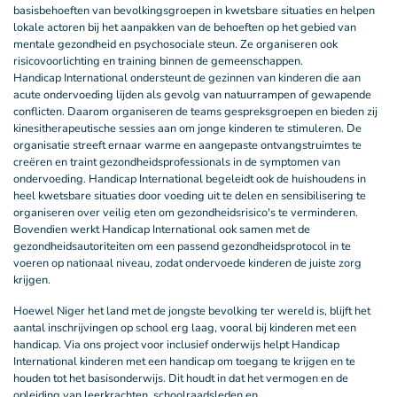
basisbehoeften van bevolkingsgroepen in kwetsbare situaties en helpen
lokale actoren bij het aanpakken van de behoeften op het gebied van
mentale gezondheid en psychosociale steun. Ze organiseren ook
risicovoorlichting en training binnen de gemeenschappen.
Handicap International ondersteunt de gezinnen van kinderen die aan
acute ondervoeding lijden als gevolg van natuurrampen of gewapende
conflicten. Daarom organiseren de teams gespreksgroepen en bieden zij
kinesitherapeutische sessies aan om jonge kinderen te stimuleren. De
organisatie streeft ernaar warme en aangepaste ontvangstruimtes te
creëren en traint gezondheidsprofessionals in de symptomen van
ondervoeding. Handicap International begeleidt ook de huishoudens in
heel kwetsbare situaties door voeding uit te delen en sensibilisering te
organiseren over veilig eten om gezondheidsrisico's te verminderen.
Bovendien werkt Handicap International ook samen met de
gezondheidsautoriteiten om een passend gezondheidsprotocol in te
voeren op nationaal niveau, zodat ondervoede kinderen de juiste zorg
krijgen.
Hoewel Niger het land met de jongste bevolking ter wereld is, blijft het
aantal inschrijvingen op school erg laag, vooral bij kinderen met een
handicap. Via ons project voor inclusief onderwijs helpt Handicap
International kinderen met een handicap om toegang te krijgen en te
houden tot het basisonderwijs. Dit houdt in dat het vermogen en de
opleiding van leerkrachten, schoolraadsleden en