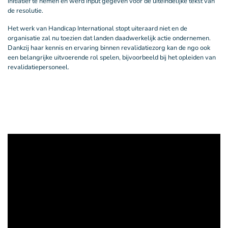
initiatief te nemen en werd input gegeven voor de uiteindelijke tekst van
de resolutie.
Het werk van Handicap International stopt uiteraard niet en de
organisatie zal nu toezien dat landen daadwerkelijk actie ondernemen.
Dankzij haar kennis en ervaring binnen revalidatiezorg kan de ngo ook
een belangrijke uitvoerende rol spelen, bijvoorbeeld bij het opleiden van
revalidatiepersoneel.