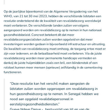
Op de jaarlijkse bijeenkomst van de Algemene Vergadering van het
WHO, van 21 tot 30 mei 2023, hebben de verschillende lidstaten een
resolutie ondertekend die de kwaliteit van revalidatiezorg wereldwijd
moet verbeteren. De verschillende landen zullen vervolgens
aangespoord worden om revalidatiezorg op te nemen in hun nationaal
gezondheidsbeleid. Concreet betekent dit dat meer
revalidatiezorgspecialisten zullen worden opgeleid en dat meer
investeringen worden gedaan in bijvoorbeeld infrastructuur en uitrusting.
De kwaliteit van revalidatiezorg moet omhoog, de toegang ertoe moet er
zijn voor iedereen, en de betaalbaarheid moet verbeteren. Via de juiste
revalidatiezorg worden meer permanente handicaps vermeden en
dankzij de juiste hulpmiddelen zoals een bril, een blindenstok of een
rolstoel kunnen meer mensen (opnieuw) zelfstandig in de samenleving
functioneren.
“Deze resolutie kan het verschil maken aangezien de
lidstaten zullen worden opgeroepen om revalidatiezorg in
hun gezondheidszorg op te nemen. In Senegal hebben we
nood aan opgeleid revalidatiepersoneel in
eerstelijnsgezondheidsdiensten.”
Gueye Ndeye Dague - bestuurslid van HI en van de