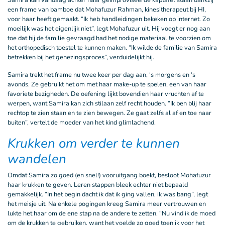
Samira kan vandaag achter haar geïmproviseerde kaptafel staan dankzij
een frame van bamboe dat Mohafuzur Rahman, kinesitherapeut bij HI,
voor haar heeft gemaakt. “Ik heb handleidingen bekeken op internet. Zo
moeilijk was het eigenlijk niet”, legt Mohafuzur uit. Hij voegt er nog aan
toe dat hij de familie gevraagd had het nodige materiaal te voorzien om
het orthopedisch toestel te kunnen maken. “Ik wilde de familie van Samira
betrekken bij het genezingsproces”, verduidelijkt hij.
Samira trekt het frame nu twee keer per dag aan, ‘s morgens en ‘s
avonds. Ze gebruikt het om met haar make-up te spelen, een van haar
favoriete bezigheden. De oefening lijkt bovendien haar vruchten af te
werpen, want Samira kan zich stilaan zelf recht houden. “Ik ben blij haar
rechtop te zien staan en te zien bewegen. Ze gaat zelfs al af en toe naar
buiten”, vertelt de moeder van het kind glimlachend.
Krukken om verder te kunnen
wandelen
Omdat Samira zo goed (en snel!) vooruitgang boekt, besloot Mohafuzur
haar krukken te geven. Leren stappen bleek echter niet bepaald
gemakkelijk. “In het begin dacht ik dat ik ging vallen, ik was bang”, legt
het meisje uit. Na enkele pogingen kreeg Samira meer vertrouwen en
lukte het haar om de ene stap na de andere te zetten. “Nu vind ik de moed
om de krukken te gebruiken, want het voelde zo goed toen ik voor het