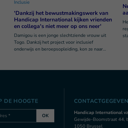
Inclusie
Ne
a
'Dankzij het bewustmakingswerk van
Handicap International kijken vrienden
He
en collega's niet meer op ons neer'
re
Damigou is een jonge slechtziende vrouw uit
st
Togo. Dankzij het project voor inclusief
onderwijs en beroepsopleiding, kon ze naar…
OP DE HOOGTE
CONTACTGEGEVE
-mail
Handicap International v
OK
Gewijde-Boomstraat 44, 
1050 Brussel