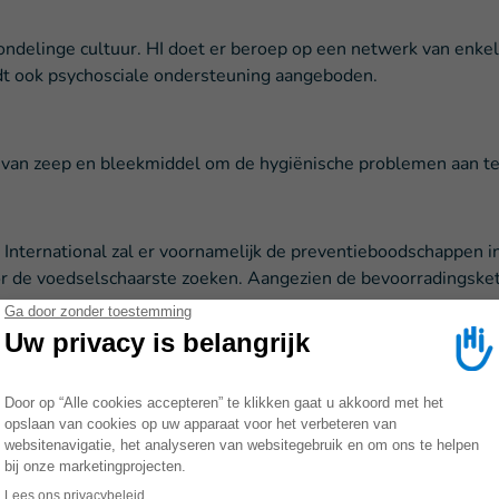
delinge cultuur. HI doet er beroep op een netwerk van enkele
dt ook psychosciale ondersteuning aangeboden.
e van zeep en bleekmiddel om de hygiënische problemen aan t
 International zal er voornamelijk de preventieboodschappen i
oor de voedselschaarste zoeken. Aangezien de bevoorradingske
MEER OVER
BANGLADESH