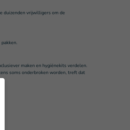
 duizenden vrijwilligers om de
e pakken.
nclusiever maken en hygiënekits verdelen.
tens soms onderbroken worden, treft dat