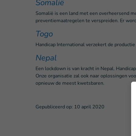
Somalië
Somalië is een land met een overheersend mon
preventiemaatregelen te verspreiden. Er wor
Togo
Handicap International verzekert de producti
Nepal
Een lockdown is van kracht in Nepal. Handicap
Onze organisatie zal ook naar oplossingen v
opnieuw de meest kwetsbaren.
Gepubliceerd op:
10 april 2020