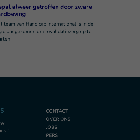
pal alweer getroffen door zware
ardbeving
t team van Handicap International is in de
gio aangekomen om revalidatiezorg op te
arten.
NS
CONTACT
OVER ONS
zw
JOBS
bus 1
PERS