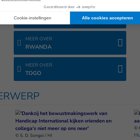
MEER OVER
NEPAL
MEER OVER
RWANDA
MEER OVER
TOGO
DERWERP
© 
Hu
© S. D. Songoi / HI