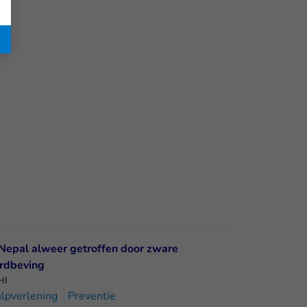
HI
lpverlening
Preventie