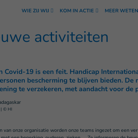
WIE ZIJ WIJ
KOM IN ACTIE
MEER WETE
we activiteiten
Covid-19 is een feit. Handicap International
rsonen bescherming te blijven bieden. De na
ening te verzekeren, met aandacht voor de 
|
© HI
n van onze organisatie worden onze teams ingezet om een ver
 met een beperking, ouderen, zieken, … Ze informeren de bev