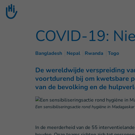
Goto main content
COVID-19: Nieu
Bangladesh
Nepal
Rwanda
Togo
De wereldwijde verspreiding van 
voortdurend bij om kwetsbare pe
van de bevolking en de hulpverl
Een sensibiliseringsactie rond hygiëne in Madagaskar
In de meerderheid van de 55 interventielande
houden. Onze teams richten zich tot personen