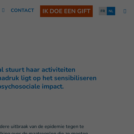
N
CONTACT
IK DOE EEN GIFT
FR
NL
 stuurt haar activiteiten
druk ligt op het sensibiliseren
psychosociale impact.
dere uitbraak van de epidemie tegen te
olking over de maatregelen die ze moeten