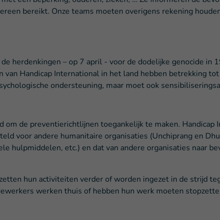
dereen bereikt. Onze teams moeten overigens rekening houden
 de herdenkingen – op 7 april - voor de dodelijke genocide i
n van Handicap International in het land hebben betrekking to
psychologische ondersteuning, maar moet ook sensibiliseringsa
om de preventierichtlijnen toegankelijk te maken. Handicap I
steld voor andere humanitaire organisaties (Unchiprang en D
ele hulpmiddelen, etc.) en dat van andere organisaties naar be
ten hun activiteiten verder of worden ingezet in de strijd te
dewerkers werken thuis of hebben hun werk moeten stopzetten.