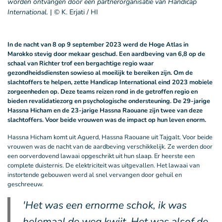
worden ontvangen door een partnerorganisatie van Handicap
International.
|
© K. Erjati / HI
In de nacht van 8 op 9 september 2023 werd de Hoge Atlas in
Marokko stevig door mekaar geschud. Een aardbeving van 6,8 op de
schaal van Richter trof een bergachtige regio waar
gezondheidsdiensten sowieso al moeilijk te bereiken zijn.
Om de
slachtoffers te helpen, zette Handicap International eind 2023 mobiele
zorgeenheden op. Deze teams reizen rond in de getroffen regio en
bieden revalidatiezorg en psychologische ondersteuning. De 29-jarige
Hassna Hicham en de 23-jarige Hassna Raouane zijn twee van deze
slachtoffers. Voor beide vrouwen was de impact op hun leven enorm.
Hassna Hicham komt uit Aguerd, Hassna Raouane uit Tajgalt. Voor beide
vrouwen was de nacht van de aardbeving verschikkelijk. Ze werden door
een oorverdovend lawaai opgeschrikt uit hun slaap. Er heerste een
complete duisternis. De elektriciteit was uitgevallen. Het lawaai van
instortende gebouwen werd al snel vervangen door gehuil en
geschreeuw.
'Het was een ernorme schok, ik was
helemaal de weg kwijt. Het was alsof de