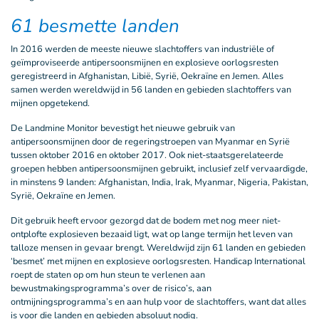
61 besmette landen
In 2016 werden de meeste nieuwe slachtoffers van industriële of
geïmproviseerde antipersoonsmijnen en explosieve oorlogsresten
geregistreerd in Afghanistan, Libië, Syrië, Oekraïne en Jemen. Alles
samen werden wereldwijd in 56 landen en gebieden slachtoffers van
mijnen opgetekend.
De Landmine Monitor bevestigt het nieuwe gebruik van
antipersoonsmijnen door de regeringstroepen van Myanmar en Syrië
tussen oktober 2016 en oktober 2017. Ook niet-staatsgerelateerde
groepen hebben antipersoonsmijnen gebruikt, inclusief zelf vervaardigde,
in minstens 9 landen: Afghanistan, India, Irak, Myanmar, Nigeria, Pakistan,
Syrië, Oekraïne en Jemen.
Dit gebruik heeft ervoor gezorgd dat de bodem met nog meer niet-
ontplofte explosieven bezaaid ligt, wat op lange termijn het leven van
talloze mensen in gevaar brengt. Wereldwijd zijn 61 landen en gebieden
‘besmet’ met mijnen en explosieve oorlogsresten. Handicap International
roept de staten op om hun steun te verlenen aan
bewustmakingsprogramma’s over de risico’s, aan
ontmijningsprogramma’s en aan hulp voor de slachtoffers, want dat alles
is voor die landen en gebieden absoluut nodig.