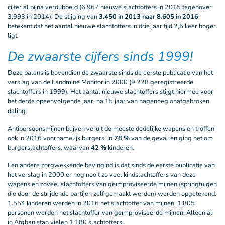
cijfer al bijna verdubbeld (6.967 nieuwe slachtoffers in 2015 tegenover
3.993 in 2014). De stijging van
3.450 in 2013 naar 8.605 in 2016
betekent dat het aantal nieuwe slachtoffers in drie jaar tijd 2,5 keer hoger
ligt.
De zwaarste cijfers sinds 1999!
Deze balans is bovendien de zwaarste sinds de eerste publicatie van het
verslag van de Landmine Monitor in 2000 (9.228 geregistreerde
slachtoffers in 1999). Het aantal nieuwe slachtoffers stijgt hiermee voor
het derde opeenvolgende jaar, na 15 jaar van nagenoeg onafgebroken
daling.
Antipersoonsmijnen blijven veruit de meeste dodelijke wapens en troffen
ook in 2016 voornamelijk burgers. In
78 %
van de gevallen ging het om
burgerslachtoffers, waarvan
42 %
kinderen.
Een andere zorgwekkende bevingind is dat sinds de eerste publicatie van
het verslag in 2000 er nog nooit zo veel kindslachtoffers van deze
wapens en zoveel slachtoffers van geïmproviseerde mijnen (springtuigen
die door de strijdende partijen zelf gemaakt werden) werden opgetekend.
1.554 kinderen werden in 2016 het slachtoffer van mijnen. 1.805
personen werden het slachtoffer van geïmproviseerde mijnen. Alleen al
in Afghanistan vielen 1.180 slachtoffers.