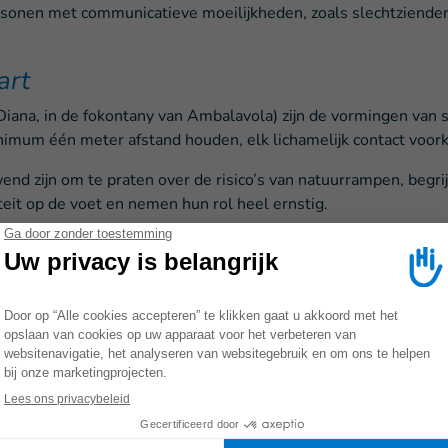
ersonen met communicatieve moeilijkheden, zoals slechtzienden
art
 Diana, in de fokontany van Ambalavola) zijn de vormingen van
inimum één meter afstand houden, elk lichamelijk contact voo
 zijn om te praten over de risico’s van natuurrampen, begrijpen
teit op de voet en nemen hun rol heel ernstig.
en is adjunct-dorpshoofd in de fokontany van Ambalavola:
ochtend vroegen we de aanwezigen om de afstan
cht belangrijk omdat niet alle informatie hier ra
 informatie herkennen en nauwkeurige complete i
ook nieuwe dingen geleerd, zoals technieken om