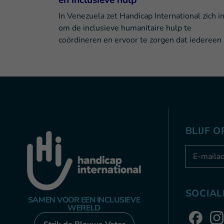
en inclusieve hulp
In Venezuela zet Handicap International zich i
om de inclusieve humanitaire hulp te
coördineren en ervoor te zorgen dat iedereen
BLIJF 
Adresse e
SOCIAL
SAMEN VOOR EEN INCLUSIEVE
WERELD