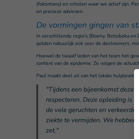
(fokontany) en scholen waar we actief zijn. P
en precieze adviezen.
De vormingen gingen van st
In verschillende regio’s (Boeny, Betsiboka en
golden natuurlijk ook voor de deelnemers: m
Hoewel de twaalf leden van het team het gewend
context van de epidemie. Ze volgen de actuali
Paul maakt deel uit van het lokale hulpteam 
"Tijdens een bijeenkomst deze 
respecteren. Deze opleiding is e
de vele geruchten en verkeerde
ziekte te vermijden. We hebben 
zet."