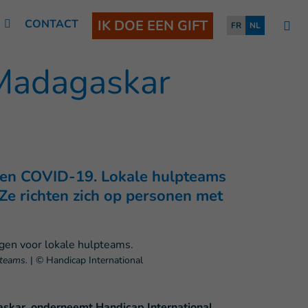
N
CONTACT
IK DOE EEN GIFT
FR
NL
 Madagaskar
tegen COVID-19. Lokale hulpteams
Ze richten zich op personen met
pteams.
|
© Handicap International
gaskar, onderneemt Handicap International