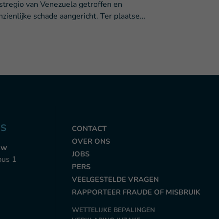
stregio van Venezuela getroffen en
nzienlijke schade aangericht. Ter plaatse…
NS
CONTACT
OVER ONS
zw
JOBS
bus 1
PERS
VEELGESTELDE VRAGEN
RAPPORTEER FRAUDE OF MISBRUIK
WETTELIJKE BEPALINGEN