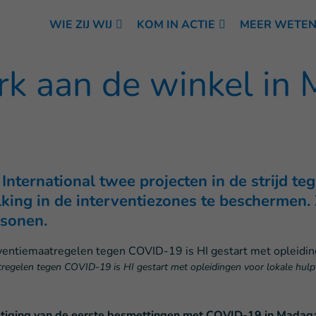
WIE ZIJ WIJ
KOM IN ACTIE
MEER WETE
k aan de winkel in
International twee projecten in de strijd 
ing in de interventiezones te beschermen. 
rsonen.
tregelen tegen COVID-19 is HI gestart met opleidingen voor lokale hul
evestiging van de eerste besmettingen met COVID-19 in Mada