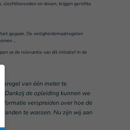
, slechthorenden en doven, krijgen gerichte
 start gegaan. De veiligheidsmaatregelen
rkomen …
 ze de relevantie van dit initiatief in de
dsregel van één meter te
akt. Dankzij de opleiding kunnen we
nformatie verspreiden over hoe de
 handen te wassen. Nu zijn wij aan