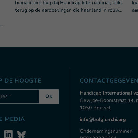
humanitaire hulp bij Handicap International, blikt
ku
n
terug op de aardbevingen die haar land in rouw…
aa
 …
OP DE HOOGTE
CONTACTGEGEVE
-mail
Handicap International v
OK
Gewijde-Boomstraat 44, 
1050 Brussel
E MEDIA
info@belgium.hi.org
Ondernemingsnummer: