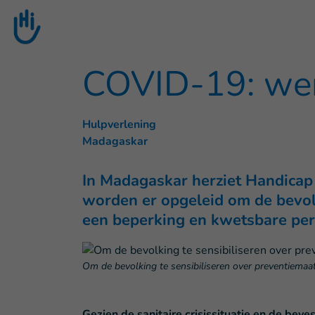
Goto main content
COVID-19: wer
Hulpverlening
Madagaskar
In Madagaskar herziet Handicap 
worden er opgeleid om de bevolk
een beperking en kwetsbare pe
Om de bevolking te sensibiliseren over preventiemaa
Gezien de sanitaire crisissituatie en de b