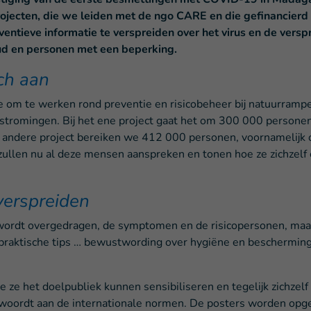
projecten, die we leiden met de ngo CARE en die gefinancie
entieve informatie te verspreiden over het virus en de vers
oud en personen met een beperking.
ch aan
om te werken rond preventie en risicobeheer bij natuurrampen
stromingen. Bij het ene project gaat het om 300 000 persone
 andere project bereiken we 412 000 personen, voornamelijk 
 zullen nu al deze mensen aanspreken en tonen hoe ze zichze
verspreiden
t wordt overgedragen, de symptomen en de risicopersonen, maa
 praktische tips … bewustwording over hygiëne en beschermin
e ze het doelpubliek kunnen sensibiliseren en tegelijk zichze
eantwoordt aan de internationale normen. De posters worden o