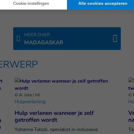
MEER OVER
MADAGASKAR
DERWERP
© A. Jota / HI
© 
Hulpverlening
Hu
Hulp verlenen wanneer je zelf
V
getroffen wordt
na
n
e
Yohanna Talloli, specialist in inclusieve
Tw